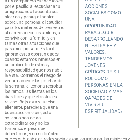
a un compañero cuando lo ves
ACCIONES
por el pasillo; al escuchar a tu
amigo cuando te cuenta sus
SOCIALES COMO
alegrías y penas; al hablar
UNA
sobre una persona; al estudiar
OPORTUNIDAD
para las materias del semestre;
PARA SEGUIR
al carretear con los amigos; al
convivir con la familia, y en
DESARROLLANDO
tantas otras situaciones que
NUESTRA FE Y
pasamos por alto. Es fácil
VALORES,
ignorar estas oportunidades
TENDREMOS
cuando estamos inmersos en
un ambiente de estrés y
JÓVENES
responsabilidad que nos nubla
CRÍTICOS DE SU
la vista. Corremos el riesgo de
ROL COMO
ver únicamente las pruebas de
PERSONAS EN LA
la semana, el temor a reprobar
SOCIEDAD Y MÁS
los ramos, las fiestas en los
días libres y que el resto sea
CAPACES DE
relleno. Bajo esta situación
VIVIR SU
alienante, pareciera que una
ESPIRITUALIDAD».
buena acción o un gesto
solidario son actos
extraordinarios y no les
tomamos el peso que
deberíamos, y como lo único
que es publicable en redes sociales son los trabajos, las misiones y