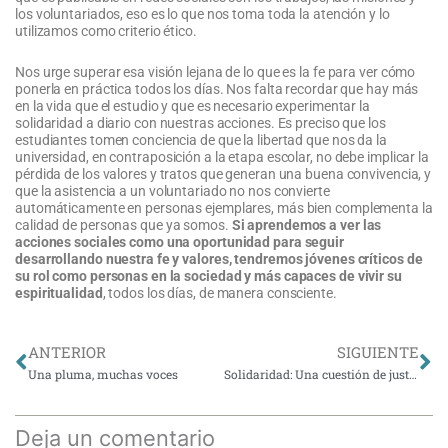
los voluntariados, eso es lo que nos toma toda la atención y lo
utilizamos como criterio ético.
Nos urge superar esa visión lejana de lo que es la fe para ver cómo
ponerla en práctica todos los días. Nos falta recordar que hay más
en la vida que el estudio y que es necesario experimentar la
solidaridad a diario con nuestras acciones. Es preciso que los
estudiantes tomen conciencia de que la libertad que nos da la
universidad, en contraposición a la etapa escolar, no debe implicar la
pérdida de los valores y tratos que generan una buena convivencia, y
que la asistencia a un voluntariado no nos convierte
automáticamente en personas ejemplares, más bien complementa la
calidad de personas que ya somos.
Si aprendemos a ver las
acciones sociales como una oportunidad para seguir
desarrollando nuestra fe y valores, tendremos jóvenes críticos de
su rol como personas en la sociedad y más capaces de vivir su
espiritualidad
, todos los días, de manera consciente.
Ant
Si
ANTERIOR
SIGUIENTE
Una pluma, muchas voces
Solidaridad: Una cuestión de justicia
Deja un comentario