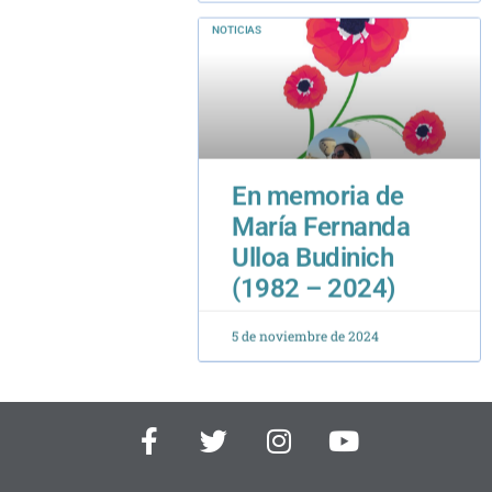
NOTICIAS
En memoria de
María Fernanda
Ulloa Budinich
(1982 – 2024)
5 de noviembre de 2024
F
T
I
Y
a
w
n
o
c
i
s
u