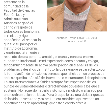
presente en la
comunidad de la
Facultad de Ciencias
Económicas y
Administrativas.
Arístides se ganó el
cariño y respeto de
todos con su bonhomía,
serenidad y rigor
Arístides Torche Lazo (1942-2013)
académico. Al repasar lo
Académico UC
que fue su paso por el
Instituto de Economía,
viene inmediatamente el
recuerdo de una persona amable, cercana y con una enorme
curiosidad intelectual. De mi experiencia como decano y colega,
tengo muy presente su activa participación en el análisis de los
problemas y desafíos del Instituto, la que siempre se caracterizó por
la formulación de reflexiones serenas, que reflejaban un proceso de
análisis que iba más allá del intercambio circunstancial de opiniones.
En sus intervenciones Arístides siempre fue respetuoso de los
puntos de vistas diferentes o directamente opuestos a los que él
sostenía. No recuerdo haberlo visto nunca molesto o alterado por
una confrontación de ideas. Para él aquello era una de las riquezas
de la vida universitaria y su actitud era más bien aprovechar las
oportunidades de aprendizaje que este ejercicio ofrecía.