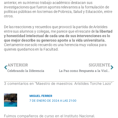
anterior, en su intenso trabajo académico destacan sus
investigaciones que fueron aportes relevantes a la formulación de
políticas públicas en los temas de Pobreza, Salud y Educación, entre
otros.
De las reacciones y recuerdos que provocó la partida de Arístides
entre sus alumnos y colegas, me parece que el rescate de
la libertad
y honestidad intelectual de cada una de sus intervenciones es lo
que mejor describe su generoso aporte a la vida universitaria.
Ciertamente ese solo recuerdo es una herencia muy valiosa para
quienes quedamos en la Facultad.
Ant
Si
ANTERIOR
SIGUIENTE
Celebrando la Diferencia
La Paz como Respuesta a la Violencia
3 comentarios en “Maestro de maestros: Arístides Torche Lazo”
MIGUEL FERRER
7 DE ENERO DE 2024 A LAS 21:00
Fuimos compañeros de curso en el Instituto Nacional.