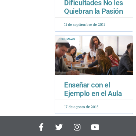
11 de septiembre de 2011
COLUMNAS
Enseñar con el
Ejemplo en el Aula
17 de agosto de 2015
F
T
I
Y
a
w
n
o