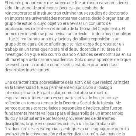
El interés por aprender me parece que fue un rasgo característico su
vida. Un grupo de profesores jóvenes, que acababa de
reincorporarse al Instituto tras culminar sus estudios de doctorado
en importante universidades norteamericanas, decidió organizar un
grupo de estudio, cuyo objetivo era revisar un conjunto de
publicaciones reciente en el ámbito de la Teoría del Crecimiento. El
primero en inscribirse para revisar un artículo —todos muy complejos
— fue él, realizando una muy lúcida y detallada exposición a un
grupo de colegas. Cabe añadir que se hizo cargo de presentar un
trabajo en un tema que no era ni el de su docencia ni su área de
investigación y que ello ocurrió cuando Arístides se encontraba en su
última etapa de la carrera académica. Sólo quería aprender de lo que
se escribía en un ámbito donde sentía estaban produciéndose
desarrollos interesantes.
Una característica sobresaliente de la actividad que realizó Arístides
en la Universidad fue su permanente disposición al diálogo
interdisciplinario. En particular, como católico se mostró
especialmente interesado en ser parte activa de los grupos de
reflexión en torno a temas de la Doctrina Social de la Iglesia. Me
parece que sus características personales e intelectuales fueron
fundamentalmente valiosas para el desarrollo de un intercambio
fluido y habitual entre profesores provenientes de diferentes
disciplinas, lo que en ocasiones conlleva un arduo trabajo de
“traducción” de las categorías y enfoques a un lenguaje que permita
avanzar en la conversación y el aprendizaje común. Además de lo