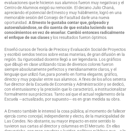
evaluaciones que le hicieron sus alumnos fueron muy negativas y el
Centro de Alumnos exigió su remoción. El decano Julio Chaná,
apreciando el potencial de Ernesto y muy hábilmente, logró en una
memorable sesión del Consejo de Facultad darle una nueva
oportunidad.
A Ernesto le gustaba contar que, golpeado y
autoevaluándose, se dio cuenta de que estaba luciendo sus
conocimientos en vez de enseñar. Cambió entonces radicalmente
el enfoque de sus clases
y los resultados fueron óptimos.
Enseñó cursos de Teoría de Precios y Evaluación Social de Proyectos
y escribió sendos textos sobre estas materias, de gran difusión en la
región. Su rigurosidad docente llegó a ser legendaria. Los gráficos
que dibujó en clase utilizando tizas de diversos colores fueron
siempre absolutamente perfectos y meridianamente claros, y el
lenguaje que utilizó fue, para ponerlo en forma elegante, gráfico,
directo y muy popular entre sus alumnos. A fines de los años setenta
fue director de la Escuela de Economía y Administración y se dedicó,
con el entusiasmo y la precisión que lo caracterizó, a institucionalizar
formalmente sus prácticas. Tanto así que el actual reglamento de la
Escuela —actualizado, por supuesto— es en gran medida su obra.
A Ernesto también le interesó la cosa pública; al momento de fallecer
ejercía como concejal, independiente y electo, de la municipalidad de
Las Condes. No obstante, su mayor impacto en este sentido lo
tuvieron sus cartas al director y columnas en El Mercurio. En ellas
denunciaba, con gran agudeza y lucidez, políticas públicas que —a lo