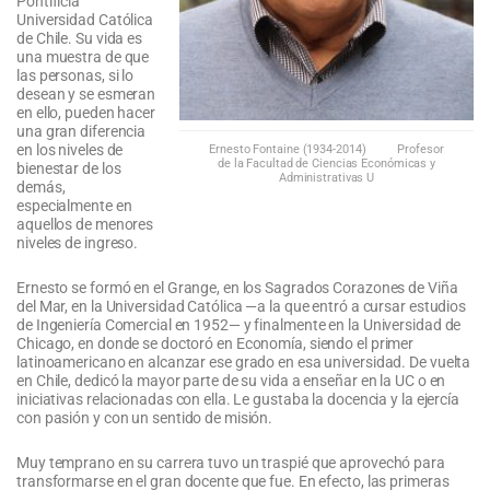
Pontificia
Universidad Católica
de Chile. Su vida es
una muestra de que
las personas, si lo
desean y se esmeran
en ello, pueden hacer
una gran diferencia
en los niveles de
Ernesto Fontaine (1934-2014) Profesor
de la Facultad de Ciencias Económicas y
bienestar de los
Administrativas U
demás,
especialmente en
aquellos de menores
niveles de ingreso.
Ernesto se formó en el Grange, en los Sagrados Corazones de Viña
del Mar, en la Universidad Católica —a la que entró a cursar estudios
de Ingeniería Comercial en 1952— y finalmente en la Universidad de
Chicago, en donde se doctoró en Economía, siendo el primer
latinoamericano en alcanzar ese grado en esa universidad. De vuelta
en Chile, dedicó la mayor parte de su vida a enseñar en la UC o en
iniciativas relacionadas con ella. Le gustaba la docencia y la ejercía
con pasión y con un sentido de misión.
Muy temprano en su carrera tuvo un traspié que aprovechó para
transformarse en el gran docente que fue. En efecto, las primeras