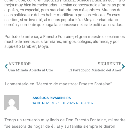
mejor muy bien intencionadas— tenían consecuencias funestas para
el país y, en especial, para sus ciudadanos más pobres. Muchas de
esas políticas se deben haber modificado por sus críticas. En esos
escritos, si no inventó, al menos popularizó a Moya, el ciudadano
común y corriente que paga las consecuencias de políticas erradas.
Por todo lo anterior, a Ernesto Fontaine, el gran maestro, lo echamos
mucho de menos: sus familiares, amigos, colegas, alumnos, y por
supuesto también, Moya.
Ant
Si
ANTERIOR
SIGUIENTE
Una Mirada Abierta al Otro
El Paradójico Misterio del Amor
1 comentario en “Maestro de maestros: Ernesto Fontaine”
ANGÉLICA RIVADENEIRA
14 DE NOVIEMBRE DE 2025 A LAS 01:37
Tengo un recuerdo muy lindo de Don Ernesto Fontaine, mi madre
fue asesora de hogar de él. Él y su familia siempre le dieron