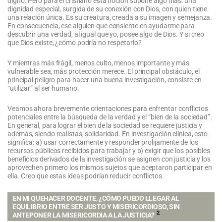
digno. Pero para el cristiano esta noción supone algo más: una
dignidad especial, surgida de su conexión con Dios, con quien tiene
una relación única. Es su creatura, creada a su imagen y semejanza.
En consecuencia, ese alguien que consiente en ayudarme para
descubrir una verdad, al igual que yo, posee algo de Dios. Y si creo
que Dios existe, ¿cómo podría no respetarlo?
Y mientras más frágil, menos culto, menos importante y más
vulnerable sea, más protección merece. El principal obstáculo, el
principal peligro para hacer una buena investigación, consiste en
“utilizar” al ser humano.
Veamos ahora brevemente orientaciones para enfrentar conflictos
potenciales entre la búsqueda de la verdad y el “bien de la sociedad”.
En general, para lograr el bien de la sociedad se requiere justicia y
además, siendo realistas, solidaridad. En investigación clínica, esto
significa: a) usar correctamente y responder prolijamente de los
recursos públicos recibidos para trabajar y b) exigir que los posibles
beneficios derivados de la investigación se asignen con justicia y los
aprovechen primero los mismos sujetos que aceptaron participar en
ella. Creo que estas ideas podrían reducir conflictos.
EN MI QUEHACER DOCENTE, ¿CÓMO PUEDO LLEGAR AL
EQUILIBRIO ENTRE SER JUSTO Y MISERICORDIOSO, SIN
2
ANTEPONER LA MISERICORDIA A LA JUSTICIA?