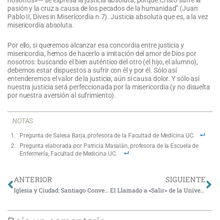
nosotros»— se expresa la justicia absoluta, porque Cristo sufre la
pasión y la cruz a causa de los pecados de la humanidad” (Juan
Pablo II, Dives in Misericordia n.7). Justicia absoluta que es, a la vez
misericordia absoluta.
Por ello, si queremos alcanzar esa concordia entre justicia y
misericordia, hemos de hacerlo a imitación del amor de Dios por
nosotros: buscando el bien auténtico del otro (el hijo, el alumno),
debemos estar dispuestos a sufrir con él y por él. Sólo así
entenderemos el valor de la justicia, aún si causa dolor. Y sólo así
nuestra justicia será perfeccionada por la misericordia (y no disuelta
por nuestra aversión al sufrimiento).
NOTAS
Pregunta de Salesa Barja, profesora de la Facultad de Medicina UC.
Pregunta elaborada por Patricia Masalán, profesora de la Escuela de
Enfermería, Facultad de Medicina UC.
Ant
Si
ANTERIOR
SIGUIENTE
Iglesia y Ciudad: Santiago Conventual y su Transformación
El Llamado a «Salir» de la Universidad