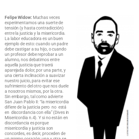
Felipe Widow:
Muchas veces
experimentamos una suerte de
tensión (y hasta contradicción)
entre la justicia y la misericordia.
La labor educadora es un buen
ejemplo de esto: cuando un padre
debe castigar a su hijo, o cuando
un profesor debe reprobar a un
alumno, nos debatimos entre
aquella justicia que traerá
aparejada dolor, por una parte, y
una cierta inclinación a suavizar
nuestro juicio, para evitar ese
sufrimiento del otro que nos duele
a nosotros mismos, por la otra.
Sin embargo, tal como advierte
San Juan Pablo II: “la misericordia
difiere de la justicia pero no está
en discordancia con ella” (Dives in
Misericordia n.4). Y si no están en
discordancia es porque
misericordia y justicia son
concordes, es decir, proceden de
un mismo corazón: una y otra se