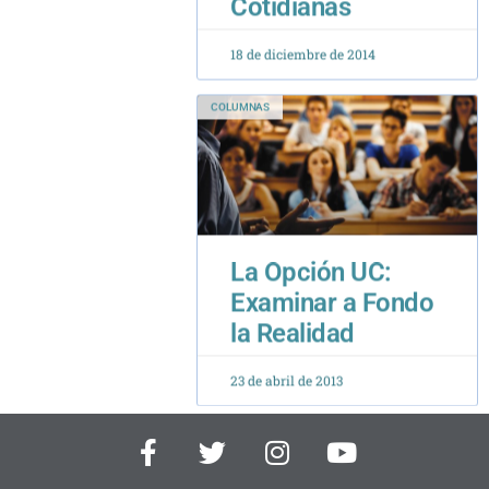
COLUMNAS
La Opción UC:
Examinar a Fondo
la Realidad
23 de abril de 2013
F
T
I
Y
a
w
n
o