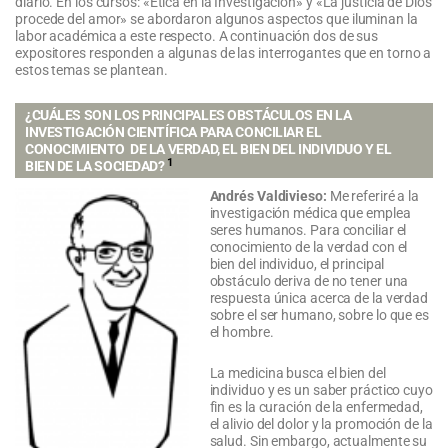
diario. En los cursos: «Ética en la Investigación» y «La justicia de Dios
procede del amor» se abordaron algunos aspectos que iluminan la
labor académica a este respecto. A continuación dos de sus
expositores responden a algunas de las interrogantes que en torno a
estos temas se plantean.
¿CUÁLES SON LOS PRINCIPALES OBSTÁCULOS EN LA
INVESTIGACIÓN CIENTÍFICA PARA CONCILIAR EL
CONOCIMIENTO DE LA VERDAD, EL BIEN DEL INDIVIDUO Y EL
1
BIEN DE LA SOCIEDAD?
Andrés Valdivieso:
Me referiré a la
investigación médica que emplea
seres humanos. Para conciliar el
conocimiento de la verdad con el
bien del individuo, el principal
obstáculo deriva de no tener una
respuesta única acerca de la verdad
sobre el ser humano, sobre lo que es
el hombre.
La medicina busca el bien del
individuo y es un saber práctico cuyo
fin es la curación de la enfermedad,
el alivio del dolor y la promoción de la
salud. Sin embargo, actualmente su