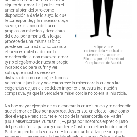
siguen del amor. La justicia es el
amor al bien del otro como
disposición a darle lo suyo, lo que
le corresponde; y la misericordia, a
su vez, es el ánimo de hacer
propias las miserias y desdichas
del otro, por amor a él. Y lo que
procede de una misma raíz no
puede ser contradictorio: cuando
Felipe Widow
Profesor de la Facultad de
el juicio es dulcificado por la
Derecho UC, Doctor en
misericordia, si nos mueve el amor
Filosofía por la Universidad
(y no el egoísmo de nuestra propia
Complutense de Madrid.
incapacidad para sufrir y ver
sufrir, que muchas veces se
disfraza de compasión), entonces
no habrá injusticia; y no desaparece la misericordia cuando las
exigencias de justicia se deben imponer a nuestra inclinación
compasiva, ya que la verdadera misericordia no tolera la injusticia.
No hay mayor ejemplo de esta concordia entre justicia y misericordia
que el amor de Dios por nosotros. Jesucristo, en efecto—que, como
dice el Papa Francisco, “es el rostro de la misericordia del Padre”
(Bula Misericordiae Vultus n.1)—, paga por nosotros el precio justo
del pecado: “en la pasión y muerte de Cristo —en el hecho de que el
Padre no perdonó la vida a su Hijo, sino que lo «hizo pecado por