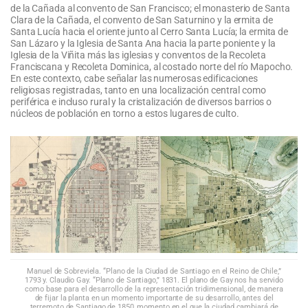
de la Cañada al convento de San Francisco; el monasterio de Santa
Clara de la Cañada, el convento de San Saturnino y la ermita de
Santa Lucía hacia el oriente junto al Cerro Santa Lucía; la ermita de
San Lázaro y la Iglesia de Santa Ana hacia la parte poniente y la
Iglesia de la Viñita más las iglesias y conventos de la Recoleta
Franciscana y Recoleta Dominica, al costado norte del río Mapocho.
En este contexto, cabe señalar las numerosas edificaciones
religiosas registradas, tanto en una localización central como
periférica e incluso rural y la cristalización de diversos barrios o
núcleos de población en torno a estos lugares de culto.
Manuel de Sobreviela. “Plano de la Ciudad de Santiago en el Reino de Chile,”
1793 y. Claudio Gay. “Plano de Santiago,” 1831. El plano de Gay nos ha servido
como base para el desarrollo de la representación tridimensional, de manera
de fijar la planta en un momento importante de su desarrollo, antes del
terremoto de Santiago de 1850, momento en el que la ciudad cambiará de