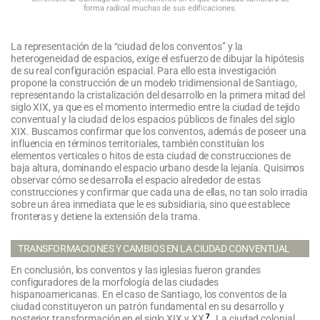
forma radical muchas de sus edificaciones.
La representación de la “ciudad de los conventos” y la
heterogeneidad de espacios, exige el esfuerzo de dibujar la hipótesis
de su real configuración espacial. Para ello esta investigación
propone la construcción de un modelo tridimensional de Santiago,
representando la cristalización del desarrollo en la primera mitad del
siglo XIX, ya que es el momento intermedio entre la ciudad de tejido
conventual y la ciudad de los espacios públicos de finales del siglo
XIX. Buscamos confirmar que los conventos, además de poseer una
influencia en términos territoriales, también constituían los
elementos verticales o hitos de esta ciudad de construcciones de
baja altura, dominando el espacio urbano desde la lejanía. Quisimos
observar cómo se desarrolla el espacio alrededor de estas
construcciones y confirmar que cada una de ellas, no tan solo irradia
sobre un área inmediata que le es subsidiaria, sino que establece
fronteras y detiene la extensión de la trama.
TRANSFORMACIONES Y CAMBIOS EN LA CIUDAD CONVENTUAL
En conclusión, los conventos y las iglesias fueron grandes
configuradores de la morfología de las ciudades
hispanoamericanas. En el caso de Santiago, los conventos de la
ciudad constituyeron un patrón fundamental en su desarrollo y
7
posterior transformación en el siglo XIX y XX
. La ciudad colonial