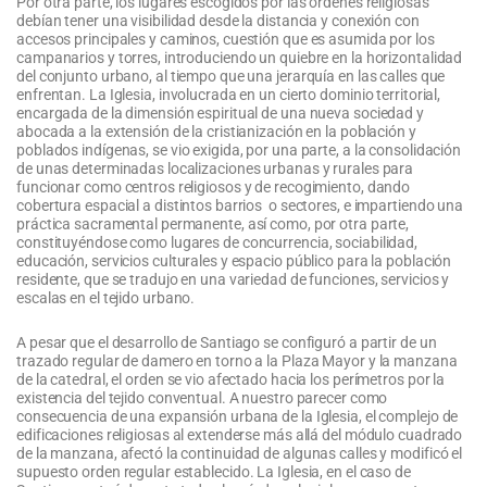
Por otra parte, los lugares escogidos por las órdenes religiosas
debían tener una visibilidad desde la distancia y conexión con
accesos principales y caminos, cuestión que es asumida por los
campanarios y torres, introduciendo un quiebre en la horizontalidad
del conjunto urbano, al tiempo que una jerarquía en las calles que
enfrentan. La Iglesia, involucrada en un cierto dominio territorial,
encargada de la dimensión espiritual de una nueva sociedad y
abocada a la extensión de la cristianización en la población y
poblados indígenas, se vio exigida, por una parte, a la consolidación
de unas determinadas localizaciones urbanas y rurales para
funcionar como centros religiosos y de recogimiento, dando
cobertura espacial a distintos barrios o sectores, e impartiendo una
práctica sacramental permanente, así como, por otra parte,
constituyéndose como lugares de concurrencia, sociabilidad,
educación, servicios culturales y espacio público para la población
residente, que se tradujo en una variedad de funciones, servicios y
escalas en el tejido urbano.
A pesar que el desarrollo de Santiago se configuró a partir de un
trazado regular de damero en torno a la Plaza Mayor y la manzana
de la catedral, el orden se vio afectado hacia los perímetros por la
existencia del tejido conventual. A nuestro parecer como
consecuencia de una expansión urbana de la Iglesia, el complejo de
edificaciones religiosas al extenderse más allá del módulo cuadrado
de la manzana, afectó la continuidad de algunas calles y modificó el
supuesto orden regular establecido. La Iglesia, en el caso de