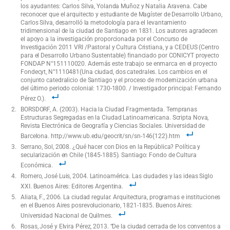
los ayudantes: Carlos Silva, Yolanda Muñoz y Natalia Aravena. Cabe
reconocer que el arquitecto y estudiante de Magíster de Desarrollo Urbano,
Carlos Silva, desarrolló la metodología para el levantamiento
tridimensional de la ciudad de Santiago en 1831. Los autores agradecen
el apoyo a la investigación proporcionada por el Concurso de
Investigación 2011 VRI /Pastoral y Cultura Cristiana, y a CEDEUS (Centro
para el Desarrollo Urbano Sustentable) financiado por CONICYT proyecto
FONDAP N°151110020. Además este trabajo se enmarca en el proyecto
Fondecyt, N°1110481(Una ciudad, dos catedrales. Los cambios en el
conjunto catedralicio de Santiago y el proceso de modernización urbana
del último periodo colonial: 1730-1800. / Investigador principal: Fernando
Pérez O.).
BORSDORF, A. (2003). Hacia la Ciudad Fragmentada. Tempranas
Estructuras Segregadas en la Ciudad Latinoamericana. Scripta Nova,
Revista Electrónica de Geografía y Ciencias Sociales. Universidad de
Barcelona. http://www.ub.edu/geocrit/sn/sn-146(122).htm
Serrano, Sol, 2008. ¿Qué hacer con Dios en la República? Política y
secularización en Chile (1845-1885). Santiago: Fondo de Cultura
Económica.
Romero, José Luis, 2004. Latinoamérica. Las ciudades y las ideas Siglo
XXI. Buenos Aires: Editores Argentina.
Aliata, F., 2006. La ciudad regular. Arquitectura, programas e instituciones
en el Buenos Aires posrevolucionario, 1821-1835. Buenos Aires:
Universidad Nacional de Quilmes.
Rosas, José y Elvira Pérez, 2013. “De la ciudad cerrada de los conventos a