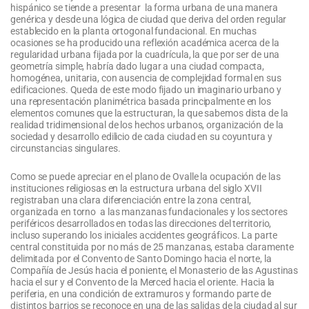
hispánico se tiende a presentar la forma urbana de una manera
genérica y desde una lógica de ciudad que deriva del orden regular
establecido en la planta ortogonal fundacional. En muchas
ocasiones se ha producido una reflexión académica acerca de la
regularidad urbana fijada por la cuadrícula, la que por ser de una
geometría simple, habría dado lugar a una ciudad compacta,
homogénea, unitaria, con ausencia de complejidad formal en sus
edificaciones. Queda de este modo fijado un imaginario urbano y
una representación planimétrica basada principalmente en los
elementos comunes que la estructuran, la que sabemos dista de la
realidad tridimensional de los hechos urbanos, organización de la
sociedad y desarrollo edilicio de cada ciudad en su coyuntura y
circunstancias singulares.
Como se puede apreciar en el plano de Ovalle la ocupación de las
instituciones religiosas en la estructura urbana del siglo XVII
registraban una clara diferenciación entre la zona central,
organizada en torno a las manzanas fundacionales y los sectores
periféricos desarrollados en todas las direcciones del territorio,
incluso superando los iniciales accidentes geográficos. La parte
central constituida por no más de 25 manzanas, estaba claramente
delimitada por el Convento de Santo Domingo hacia el norte, la
Compañía de Jesús hacia el poniente, el Monasterio de las Agustinas
hacia el sur y el Convento de la Merced hacia el oriente. Hacia la
periferia, en una condición de extramuros y formando parte de
distintos barrios se reconoce en una de las salidas de la ciudad al sur