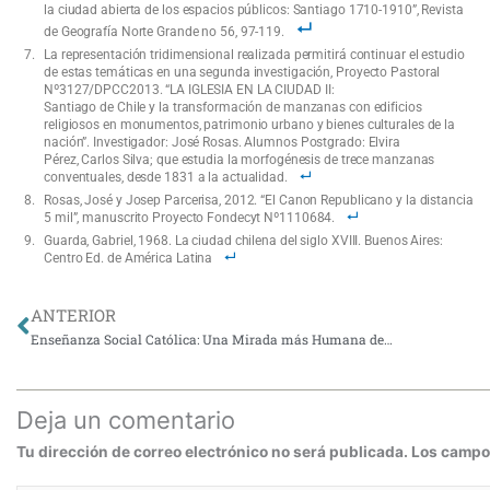
la ciudad abierta de los espacios públicos: Santiago 1710-1910”, Revista
de Geografía Norte Grande no 56, 97-119.
La representación tridimensional realizada permitirá continuar el estudio
de estas temáticas en una segunda investigación, Proyecto Pastoral
Nº3127/DPCC2013. “LA IGLESIA EN LA CIUDAD II:
Santiago de Chile y la transformación de manzanas con edificios
religiosos en monumentos, patrimonio urbano y bienes culturales de la
nación”. Investigador: José Rosas. Alumnos Postgrado: Elvira
Pérez, Carlos Silva; que estudia la morfogénesis de trece manzanas
conventuales, desde 1831 a la actualidad.
Rosas, José y Josep Parcerisa, 2012. “El Canon Republicano y la distancia
5 mil”, manuscrito Proyecto Fondecyt Nº1110684.
Guarda, Gabriel, 1968. La ciudad chilena del siglo XVIII. Buenos Aires:
Centro Ed. de América Latina
Ant
ANTERIOR
Enseñanza Social Católica: Una Mirada más Humana de la Sociedad Civil
Deja un comentario
Tu dirección de correo electrónico no será publicada.
Los campo