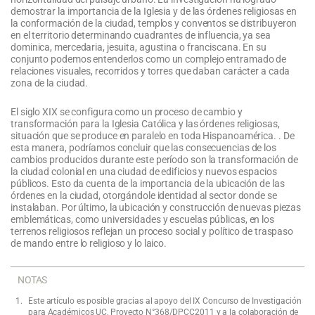
demostrar la importancia de la Iglesia y de las órdenes religiosas en
la conformación de la ciudad, templos y conventos se distribuyeron
en el territorio determinando cuadrantes de influencia, ya sea
dominica, mercedaria, jesuita, agustina o franciscana. En su
conjunto podemos entenderlos como un complejo entramado de
relaciones visuales, recorridos y torres que daban carácter a cada
zona de la ciudad.
El siglo XIX se configura como un proceso de cambio y
transformación para la Iglesia Católica y las órdenes religiosas,
situación que se produce en paralelo en toda Hispanoamérica. . De
esta manera, podríamos concluir que las consecuencias de los
cambios producidos durante este período son la transformación de
la ciudad colonial en una ciudad de edificios y nuevos espacios
públicos. Esto da cuenta de la importancia de la ubicación de las
órdenes en la ciudad, otorgándole identidad al sector donde se
instalaban. Por último, la ubicación y construcción de nuevas piezas
emblemáticas, como universidades y escuelas públicas, en los
terrenos religiosos reflejan un proceso social y político de traspaso
de mando entre lo religioso y lo laico.
NOTAS
Este artículo es posible gracias al apoyo del IX Concurso de Investigación
para Académicos UC, Proyecto N°368/DPCC2011 y a la colaboración de