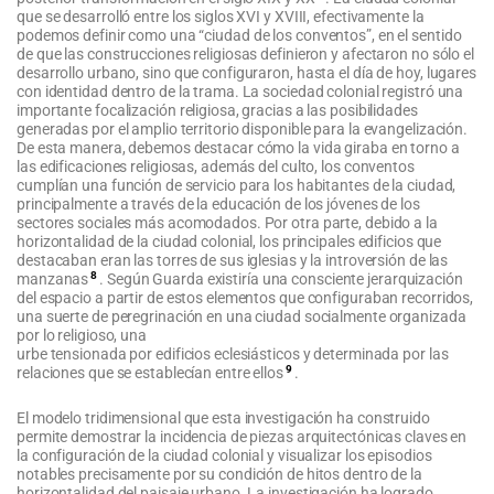
que se desarrolló entre los siglos XVI y XVIII, efectivamente la
podemos definir como una “ciudad de los conventos”, en el sentido
de que las construcciones religiosas definieron y afectaron no sólo el
desarrollo urbano, sino que configuraron, hasta el día de hoy, lugares
con identidad dentro de la trama. La sociedad colonial registró una
importante focalización religiosa, gracias a las posibilidades
generadas por el amplio territorio disponible para la evangelización.
De esta manera, debemos destacar cómo la vida giraba en torno a
las edificaciones religiosas, además del culto, los conventos
cumplían una función de servicio para los habitantes de la ciudad,
principalmente a través de la educación de los jóvenes de los
sectores sociales más acomodados. Por otra parte, debido a la
horizontalidad de la ciudad colonial, los principales edificios que
destacaban eran las torres de sus iglesias y la introversión de las
8
manzanas
. Según Guarda existiría una consciente jerarquización
del espacio a partir de estos elementos que configuraban recorridos,
una suerte de peregrinación en una ciudad socialmente organizada
por lo religioso, una
urbe tensionada por edificios eclesiásticos y determinada por las
9
relaciones que se establecían entre ellos
.
El modelo tridimensional que esta investigación ha construido
permite demostrar la incidencia de piezas arquitectónicas claves en
la configuración de la ciudad colonial y visualizar los episodios
notables precisamente por su condición de hitos dentro de la
horizontalidad del paisaje urbano. La investigación ha logrado