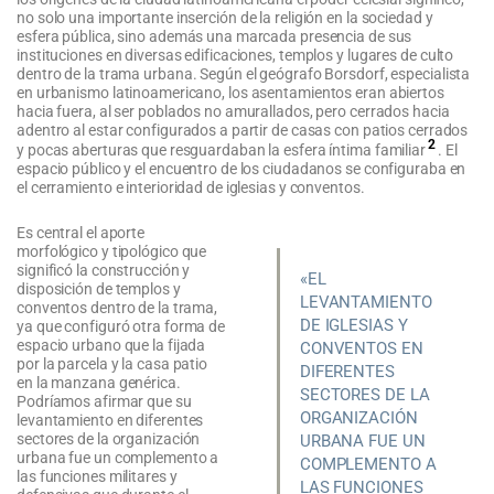
no solo una importante inserción de la religión en la sociedad y
esfera pública, sino además una marcada presencia de sus
instituciones en diversas edificaciones, templos y lugares de culto
dentro de la trama urbana. Según el geógrafo Borsdorf, especialista
en urbanismo latinoamericano, los asentamientos eran abiertos
hacia fuera, al ser poblados no amurallados, pero cerrados hacia
adentro al estar configurados a partir de casas con patios cerrados
2
y pocas aberturas que resguardaban la esfera íntima familiar
. El
espacio público y el encuentro de los ciudadanos se configuraba en
el cerramiento e interioridad de iglesias y conventos.
Es central el aporte
morfológico y tipológico que
significó la construcción y
«EL
disposición de templos y
LEVANTAMIENTO
conventos dentro de la trama,
DE IGLESIAS Y
ya que configuró otra forma de
espacio urbano que la fijada
CONVENTOS EN
por la parcela y la casa patio
DIFERENTES
en la manzana genérica.
SECTORES DE LA
Podríamos afirmar que su
ORGANIZACIÓN
levantamiento en diferentes
sectores de la organización
URBANA FUE UN
urbana fue un complemento a
COMPLEMENTO A
las funciones militares y
LAS FUNCIONES