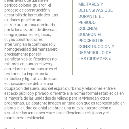
defensivas que durante el
MILITARES Y
período colonial guiaron el
proceso de construcción y
DEFENSIVAS QUE
desarrollo de las ciudades. Las
DURANTE EL
ciudades poseían una
PERÍODO
estructura urbana dominada
COLONIAL
por la localización de diversas
GUIARON EL
congregaciones religiosas,
cuyas construcciones
PROCESO DE
interrumpían la continuidad y
CONSTRUCCIÓN Y
homogeneidad del manzanero,
DESARROLLO DE
precisamente por ser
LAS CIUDADES.»
significativas edificaciones no
militares en puntos claves y
corredores de transporte en el
territorio. La importancia
simbólica y figurativa de estas
edificaciones se debía a una
ocupación del suelo, uso del espacio urbano y relaciones entre el
espacio público y privado, diferente a la norma formal establecida en
la mayoría de las unidades de relleno para la vivienda y otros
programas. La aparente imagen unitaria con que es representada en
planta la ciudad colonial se abre a una nueva interpretación al
visualizar las tensiones entre las edificaciones religiosas y el
manzanero residencial.