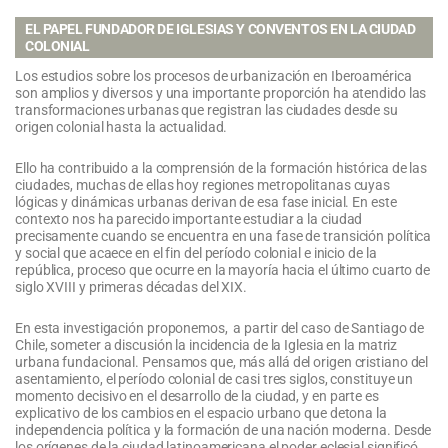
EL PAPEL FUNDADOR DE IGLESIAS Y CONVENTOS EN LA CIUDAD
COLONIAL
Los estudios sobre los procesos de urbanización en Iberoamérica
son amplios y diversos y una importante proporción ha atendido las
transformaciones urbanas que registran las ciudades desde su
origen colonial hasta la actualidad.
Ello ha contribuido a la comprensión de la formación histórica de las
ciudades, muchas de ellas hoy regiones metropolitanas cuyas
lógicas y dinámicas urbanas derivan de esa fase inicial. En este
contexto nos ha parecido importante estudiar a la ciudad
precisamente cuando se encuentra en una fase de transición política
y social que acaece en el fin del período colonial e inicio de la
república, proceso que ocurre en la mayoría hacia el último cuarto de
siglo XVIII y primeras décadas del XIX.
En esta investigación proponemos, a partir del caso de Santiago de
Chile, someter a discusión la incidencia de la Iglesia en la matriz
urbana fundacional. Pensamos que, más allá del origen cristiano del
asentamiento, el período colonial de casi tres siglos, constituye un
momento decisivo en el desarrollo de la ciudad, y en parte es
explicativo de los cambios en el espacio urbano que detona la
independencia política y la formación de una nación moderna. Desde
los orígenes de la ciudad latinoamericana el poder eclesial significó,