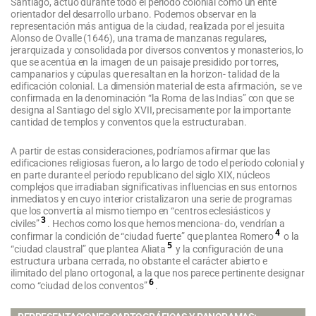
Santiago, actuó durante todo el período colonial como un ente
orientador del desarrollo urbano. Podemos observar en la
representación más antigua de la ciudad, realizada por el jesuita
Alonso de Ovalle (1646), una trama de manzanas regulares,
jerarquizada y consolidada por diversos conventos y monasterios, lo
que se acentúa en la imagen de un paisaje presidido por torres,
campanarios y cúpulas que resaltan en la horizon- talidad de la
edificación colonial. La dimensión material de esta afirmación, se ve
confirmada en la denominación “la Roma de las Indias” con que se
designa al Santiago del siglo XVII, precisamente por la importante
cantidad de templos y conventos que la estructuraban.
A partir de estas consideraciones, podríamos afirmar que las
edificaciones religiosas fueron, a lo largo de todo el período colonial y
en parte durante el período republicano del siglo XIX, núcleos
complejos que irradiaban significativas influencias en sus entornos
inmediatos y en cuyo interior cristalizaron una serie de programas
que los convertía al mismo tiempo en “centros eclesiásticos y
3
civiles”
. Hechos como los que hemos menciona- do, vendrían a
4
confirmar la condición de “ciudad fuerte” que plantea Romero
o la
5
“ciudad claustral” que plantea Aliata
y la configuración de una
estructura urbana cerrada, no obstante el carácter abierto e
ilimitado del plano ortogonal, a la que nos parece pertinente designar
6
como “ciudad de los conventos”
.