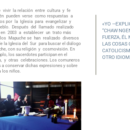
vivir la relación entre cultura y fe
ién pueden verse como respuestas a
s por la Iglesia para evangelizar y
«YO —EXPL
ueblo. Después del llamado realizado
“CHAW NGEN
 en 2003 a establecer un trato más
FUERZA, ÉL
los Mapuche se han realizado diversos
e la Iglesia del Sur para buscar el diálogo
LAS COSAS 
che, con su religión y cosmovisión. En
CATOLICISM
lo, los sacerdotes participan en el
OTRO IDIOM
tún, y otras celebraciones. Los comuneros
 a conservar dichas expresiones y sobre
 los niños.