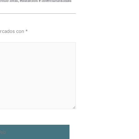
rollo local, educación e interculturalidad
arcados con
*
b