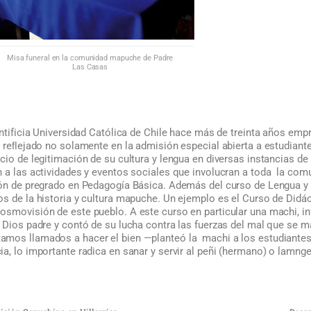
Misa funeral en la comunidad mapuche de Padre
Las Casas
ontificia Universidad Católica de Chile hace más de treinta años em
ha reﬂejado no solamente en la admisión especial abierta a estudian
cio de legitimación de su cultura y lengua en diversas instancias d
n a las actividades y eventos sociales que involucran a toda la com
ión de pregrado en Pedagogía Básica. Además del curso de Lengua y 
s de la historia y cultura mapuche. Un ejemplo es el Curso de Didáct
osmovisión de este pueblo. A este curso en particular una machi, in
 Dios padre y contó de su lucha contra las fuerzas del mal que se m
mos llamados a hacer el bien —planteó la machi a los estudiantes
a, lo importante radica en sanar y servir al peñi (hermano) o lamng