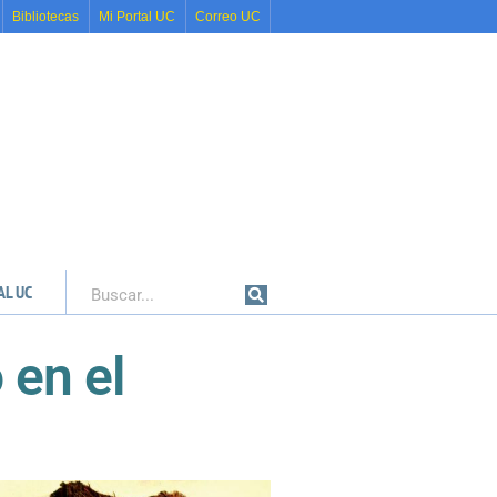
Bibliotecas
Mi Portal UC
Correo UC
AL UC
Buscar
 en el