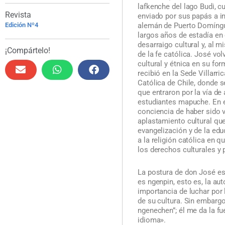
lafkenche del lago Budi, c
Revista
enviado por sus papás a in
alemán de Puerto Domíngu
Edición Nº4
largos años de estadía en 
desarraigo cultural y, al m
¡Compártelo!
de la fe católica. José vol
cultural y étnica en su for
recibió en la Sede Villarri
Católica de Chile, donde 
que entraron por la vía de
estudiantes mapuche. En 
conciencia de haber sido 
aplastamiento cultural qu
evangelización y de la ed
a la religión católica en 
los derechos culturales y 
La postura de don José es
es ngenpin, esto es, la aut
importancia de luchar por l
de su cultura. Sin embargo,
ngenechen”; él me da la f
idioma».