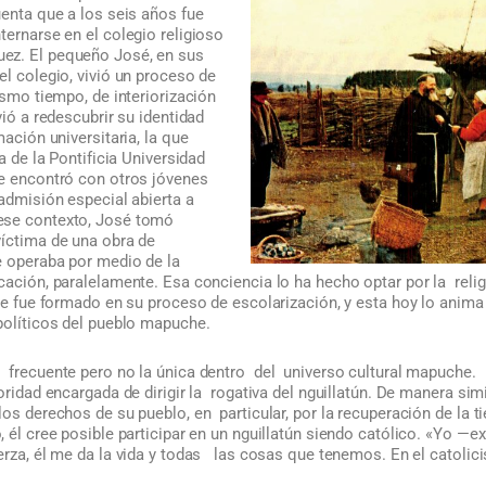
uenta que a los seis años fue
ternarse en el colegio religioso
ez. El pequeño José, en sus
el colegio, vivió un proceso de
ismo tiempo, de interiorización
vió a redescubrir su identidad
mación universitaria, la que
ca de la Pontificia Universidad
se encontró con otros jóvenes
 admisión especial abierta a
ese contexto, José tomó
víctima de una obra de
e operaba por medio de la
ucación, paralelamente. Esa conciencia lo ha hecho optar por la re
que fue formado en su proceso de escolarización, y esta hoy lo anima
políticos del pueblo mapuche.
 frecuente pero no la única dentro del universo cultural mapuche.
oridad encargada de dirigir la rogativa del nguillatún. De manera sim
os derechos de su pueblo, en particular, por la recuperación de la ti
 él cree posible participar en un nguillatún siendo católico.
«Yo —ex
uerza, él me da la vida y todas las cosas que tenemos. En el catoli