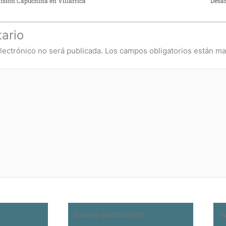
isión Capuchina en Villarrica
Desar
ario
lectrónico no será publicada.
Los campos obligatorios están m
Correo
We
electrónico*