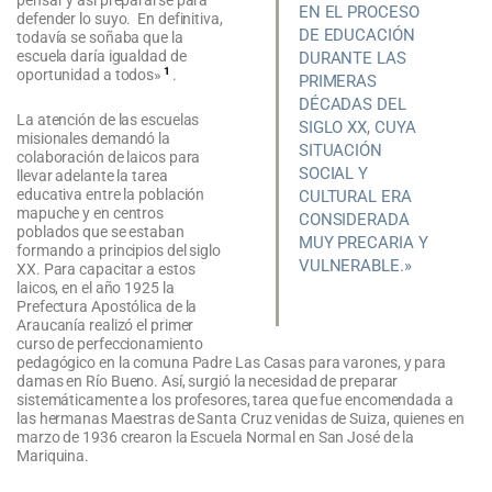
EN EL PROCESO
defender lo suyo. En definitiva,
DE EDUCACIÓN
todavía se soñaba que la
escuela daría igualdad de
DURANTE LAS
1
oportunidad a todos»
.
PRIMERAS
DÉCADAS DEL
La atención de las escuelas
SIGLO XX, CUYA
misionales demandó la
SITUACIÓN
colaboración de laicos para
SOCIAL Y
llevar adelante la tarea
educativa entre la población
CULTURAL ERA
mapuche y en centros
CONSIDERADA
poblados que se estaban
MUY PRECARIA Y
formando a principios del siglo
VULNERABLE.»
XX. Para capacitar a estos
laicos, en el año 1925 la
Prefectura Apostólica de la
Araucanía realizó el primer
curso de perfeccionamiento
pedagógico en la comuna Padre Las Casas para varones, y para
damas en Río Bueno. Así, surgió la necesidad de preparar
sistemáticamente a los profesores, tarea que fue encomendada a
las hermanas Maestras de Santa Cruz venidas de Suiza, quienes en
marzo de 1936 crearon la Escuela Normal en San José de la
Mariquina.