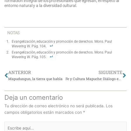
formación integral de los profesionales que egresan, el respeto al
entorno natural y a la diversidad cultural.
NOTAS
Evangelización, educación y promoción de derechos. Mons. Paul
Wevering W. Pág. 104.
Evangelización, educación y promoción de derechos. Mons. Paul
Wevering W. Pág. 105.
Ant
Si
ANTERIOR
SIGUIENTE
Mapudungun, la tierra que habla
Fe y Cultura Mapuche: Diálogo en el Respeto de la Diversidad
Deja un comentario
Tu dirección de correo electrónico no será publicada.
Los
campos obligatorios están marcados con
*
Escribe
aquí...