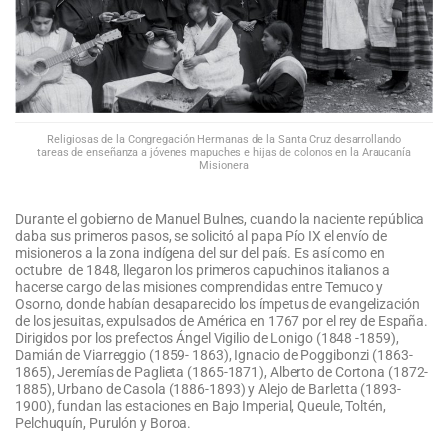
Religiosas de la Congregación Hermanas de la Santa Cruz desarrollando
tareas de enseñanza a jóvenes mapuches e hijas de colonos en la Araucanía
Misionera
Durante el gobierno de Manuel Bulnes, cuando la naciente república
daba sus primeros pasos, se solicitó al papa Pío IX el envío de
misioneros a la zona indígena del sur del país. Es así como en
octubre de 1848, llegaron los primeros capuchinos italianos a
hacerse cargo de las misiones comprendidas entre Temuco y
Osorno, donde habían desaparecido los ímpetus de evangelización
de los jesuitas, expulsados de América en 1767 por el rey de España.
Dirigidos por los prefectos Ángel Vigilio de Lonigo (1848 -1859),
Damián de Viarreggio (1859- 1863), Ignacio de Poggibonzi (1863-
1865), Jeremías de Paglieta (1865-1871), Alberto de Cortona (1872-
1885), Urbano de Casola (1886-1893) y Alejo de Barletta (1893-
1900), fundan las estaciones en Bajo Imperial, Queule, Toltén,
Pelchuquín, Purulón y Boroa.