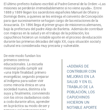
El último prefecto italiano escribió al Padre General de la Orden: «Las
misiones se perderán irremediablemente si no viene ayuda». Entre
1888 y 1889 llegan los sacerdotes españoles Manuel de Oñate y
Domingo Beire, a quienes se les entrega el convento de Concepción
para que sucesivamente se hagan cargo de las estaciones de la
Araucanía. En 1896 llega el primer grupo de misioneros alemanes,
bajo la prefectura del padre Alejo de Barletta. Además de contribuir
con mejoras en la salud y en el trabajo de la población, los
capuchinos hicieron un notable aporte en el proceso de educación
durante las primeras décadas del siglo XX, cuya situación social y
cultural era considerada muy precaria y vulnerable.
De este modo fundan los
primeros centros
educacionales. La escuela
«ADEMÁS DE
misional podía cumplir así
CONTRIBUIR CON
«una triple finalidad: primero
MEJORAS EN LA
evangelizar, segundo preparar
al indígena para saber vivir
SALUD Y EN EL
como minoría étnica en una
TRABAJO DE LA
sociedad nueva, distinta a la
POBLACIÓN, LOS
suya y, finalmente, conviviendo
CAPUCHINOS
con los otros ciudadanos codo
a codo durante años, aprender
HICIERON UN
en la práctica su modo de ser y
NOTABLE APORTE
pensar y así prepararse para