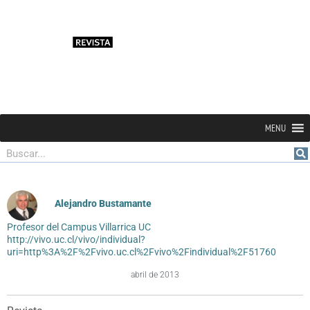
MENU
Buscar
Alejandro Bustamante
Profesor del Campus Villarrica UC
http://vivo.uc.cl/vivo/individual?
uri=http%3A%2F%2Fvivo.uc.cl%2Fvivo%2Findividual%2F51760
abril de 2013