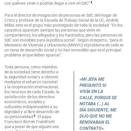
2
con quienes viven o podrían llegar a vivir en SdC”
.
Para el director de integración de personas en SdC del Hogar de
Cristo y profesor de la Escuela de Trabajo Social de la UC, Andrés
Millar, este es el grupo más postergado de toda la sociedad: “En los
catastros aparecen siempre las personas que viven en
campamentos, los allegados y los hacinados, pero las personas en
SdC son invisibles para la política social”. Según el experto, “para el
Ministerio de Vivienda y Urbanismo (MINVU) el problema de calle es
un tema de desarrollo social y no han entendido que es el principal
problema al que deben apuntar”.
Toda persona, como miembro
de la sociedad, tiene derecho a
la seguridad social y a obtener,
«MI JEFA ME
mediante el esfuerzo nacional
PREGUNTÓ SI
y la cooperación internacional,
VIVÍA EN LA
los recursos de cada Estado, la
satisfacción de los derechos
CALLE, PORQUE SE
económicos, sociales y
NOTABA (…) AL
culturales indispensables a su
DÍA SIGUIENTE, ME
dignidad y al libre desarrollo de
DIJO QUE NO ME
3
su personalidad
. El papa
Francisco dice en
Fratelli tutti
RENOVABAN EL
que a pesar de que alguien sea
CONTRATO».