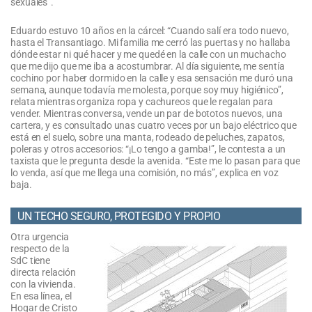
sexuales”.
Eduardo estuvo 10 años en la cárcel: “Cuando salí era todo nuevo,
hasta el Transantiago. Mi familia me cerró las puertas y no hallaba
dónde estar ni qué hacer y me quedé en la calle con un muchacho
que me dijo que me iba a acostumbrar. Al día siguiente, me sentía
cochino por haber dormido en la calle y esa sensación me duró una
semana, aunque todavía me molesta, porque soy muy higiénico”,
relata mientras organiza ropa y cachureos que le regalan para
vender. Mientras conversa, vende un par de bototos nuevos, una
cartera, y es consultado unas cuatro veces por un bajo eléctrico que
está en el suelo, sobre una manta, rodeado de peluches, zapatos,
poleras y otros accesorios: “¡Lo tengo a gamba!”, le contesta a un
taxista que le pregunta desde la avenida. “Este me lo pasan para que
lo venda, así que me llega una comisión, no más”, explica en voz
baja.
UN TECHO SEGURO, PROTEGIDO Y PROPIO
Otra urgencia
respecto de la
SdC tiene
directa relación
con la vivienda.
En esa línea, el
Hogar de Cristo