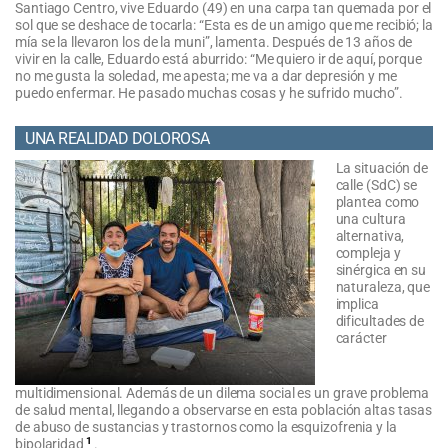
Santiago Centro, vive Eduardo (49) en una carpa tan quemada por el
sol que se deshace de tocarla: “Esta es de un amigo que me recibió; la
mía se la llevaron los de la muni”, lamenta. Después de 13 años de
vivir en la calle, Eduardo está aburrido: “Me quiero ir de aquí, porque
no me gusta la soledad, me apesta; me va a dar depresión y me
puedo enfermar. He pasado muchas cosas y he sufrido mucho”.
UNA REALIDAD DOLOROSA
La situación de
calle (SdC) se
plantea como
una cultura
alternativa,
compleja y
sinérgica en su
naturaleza, que
implica
dificultades de
carácter
multidimensional. Además de un dilema social es un grave problema
de salud mental, llegando a observarse en esta población altas tasas
de abuso de sustancias y trastornos como la esquizofrenia y la
1
bipolaridad
.