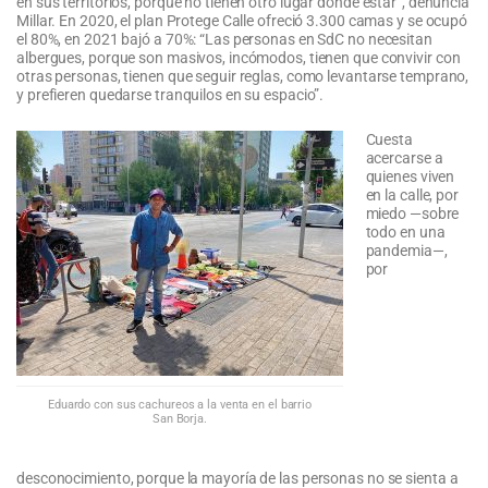
en sus territorios, porque no tienen otro lugar donde estar”, denuncia
Millar. En 2020, el plan Protege Calle ofreció 3.300 camas y se ocupó
el 80%, en 2021 bajó a 70%: “Las personas en SdC no necesitan
albergues, porque son masivos, incómodos, tienen que convivir con
otras personas, tienen que seguir reglas, como levantarse temprano,
y prefieren quedarse tranquilos en su espacio”.
Cuesta
acercarse a
quienes viven
en la calle, por
miedo —sobre
todo en una
pandemia—,
por
Eduardo con sus cachureos a la venta en el barrio
San Borja.
desconocimiento, porque la mayoría de las personas no se sienta a