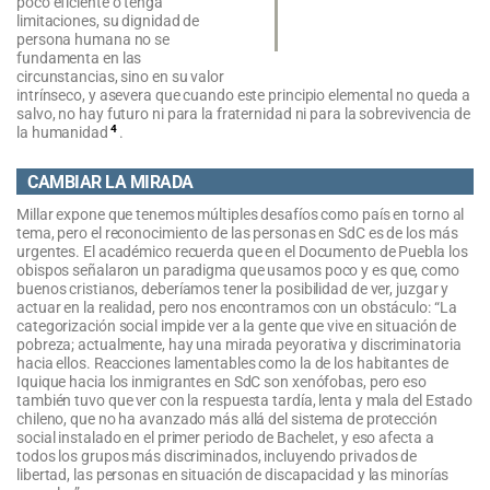
poco eficiente o tenga
limitaciones, su dignidad de
persona humana no se
fundamenta en las
circunstancias, sino en su valor
intrínseco, y asevera que cuando este principio elemental no queda a
salvo, no hay futuro ni para la fraternidad ni para la sobrevivencia de
4
la humanidad
.
CAMBIAR LA MIRADA
Millar expone que tenemos múltiples desafíos como país en torno al
tema, pero el reconocimiento de las personas en SdC es de los más
urgentes. El académico recuerda que en el Documento de Puebla los
obispos señalaron un paradigma que usamos poco y es que, como
buenos cristianos, deberíamos tener la posibilidad de ver, juzgar y
actuar en la realidad, pero nos encontramos con un obstáculo: “La
categorización social impide ver a la gente que vive en situación de
pobreza; actualmente, hay una mirada peyorativa y discriminatoria
hacia ellos. Reacciones lamentables como la de los habitantes de
Iquique hacia los inmigrantes en SdC son xenófobas, pero eso
también tuvo que ver con la respuesta tardía, lenta y mala del Estado
chileno, que no ha avanzado más allá del sistema de protección
social instalado en el primer periodo de Bachelet, y eso afecta a
todos los grupos más discriminados, incluyendo privados de
libertad, las personas en situación de discapacidad y las minorías