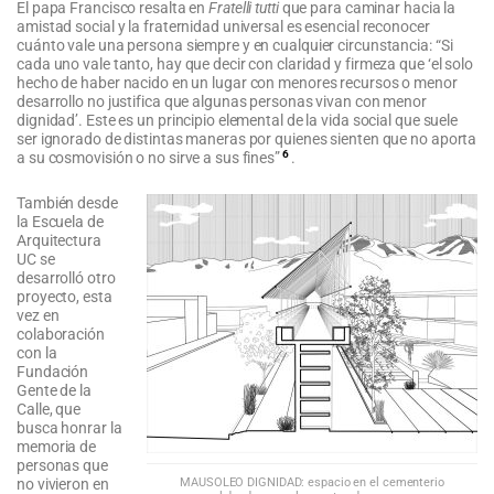
El papa Francisco resalta en
Fratelli tutti
que para caminar hacia la
amistad social y la fraternidad universal es esencial reconocer
cuánto vale una persona siempre y en cualquier circunstancia: “Si
cada uno vale tanto, hay que decir con claridad y firmeza que ‘el solo
hecho de haber nacido en un lugar con menores recursos o menor
desarrollo no justifica que algunas personas vivan con menor
dignidad’. Este es un principio elemental de la vida social que suele
ser ignorado de distintas maneras por quienes sienten que no aporta
6
a su cosmovisión o no sirve a sus fines”
.
También desde
la Escuela de
Arquitectura
UC se
desarrolló otro
proyecto, esta
vez en
colaboración
con la
Fundación
Gente de la
Calle, que
busca honrar la
memoria de
personas que
MAUSOLEO DIGNIDAD: espacio en el cementerio
no vivieron en