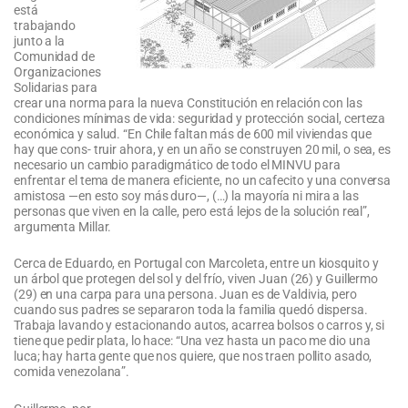
está
trabajando
junto a la
Comunidad de
Organizaciones
Solidarias para
crear una norma para la nueva Constitución en relación con las
condiciones mínimas de vida: seguridad y protección social, certeza
económica y salud. “En Chile faltan más de 600 mil viviendas que
hay que cons- truir ahora, y en un año se construyen 20 mil, o sea, es
necesario un cambio paradigmático de todo el MINVU para
enfrentar el tema de manera eficiente, no un cafecito y una conversa
amistosa —en esto soy más duro—, (…) la mayoría ni mira a las
personas que viven en la calle, pero está lejos de la solución real”,
argumenta Millar.
Cerca de Eduardo, en Portugal con Marcoleta, entre un kiosquito y
un árbol que protegen del sol y del frío, viven Juan (26) y Guillermo
(29) en una carpa para una persona. Juan es de Valdivia, pero
cuando sus padres se separaron toda la familia quedó dispersa.
Trabaja lavando y estacionando autos, acarrea bolsos o carros y, si
tiene que pedir plata, lo hace: “Una vez hasta un paco me dio una
luca; hay harta gente que nos quiere, que nos traen pollito asado,
comida venezolana”.