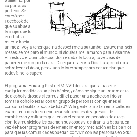
Guillermo, por
su parte, es
porteño. Se
enteró por
Facebook de
que su abuela,
la mujer que lo
crio, había
muerto hacía
un mes: “Voy a tener que ir a despedirme a su tumba. Estuve mal seis
meses, se me paró el mundo, ni siquiera me llamaron para avisarme.
Ahí estuvo el Juancito cuando me daba la locura, tuve crisis de
pánico y me rompía la cara. Dice que gracias a Dios ha aprendido a
sobrellevar el dolor, pero Juan lo interrumpe para sentenciar que
todavía no lo supera.
El programa Housing First del MINVU declara que la base de
cualquier medida es un piso básico, ¿cómo se sigue un tratamiento
de alcohol y drogas si es muy difícil pasar una noche con frío sin
tomar alcohol o estar con un grupo de personas con quienes el
consumo facilita la sociabi- lidad? “A la gente la matan en la calle; en
cuarentena nos tocó denunciar situaciones de agresión de
carabineros y militares que tenían el control en periodos de excep-
ción, los municipios les queman sus cosas y las tiran a la basura, en
vez de hacer programas de entendimiento y mediación en los barrios
para que las comunidades puedan convivir con las personas en SdC