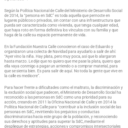
Según la Política Nacional de Calle del Ministerio de Desarrollo Social
de 2014, la “persona en SdC” es toda aquella que pernocte en
lugares públicos o privados, sin contar con una infraestructura que
pueda ser caracterizada como vivienda, que tenga cualquier edad,
que haya roto en forma definitiva los vínculos con su familia y que
haga de la calle su espacio permanente de vida.
En la Fundación Nuestra Calle conocieron el caso de Eduardo y
organizaron una colecta de Navidad para ayudarlo a salir de ahí:
“Ayer vino la niña. Hay plata, pero muy poca, así que lo alargaron
hasta marzo. Le dije que no quiero que me pase la plata, quiero que
ella vaya conmigo a pagar un arriendo o a comprar material, para
que se sienta bien. Es para salir de aquí. No toda la gente que vive en
la calle es mediocre”.
Para hacer frente a dificultades como el maltrato, la discriminación y
la exclusión social que padecen, el Ministerio de Desarrollo Social ha
reconocido a las personas en SdC como una prioridad para su
acción, creando en 2011 la Oficina Nacional de Calle y en 2014 la
Política Nacional de Calle para “contribuir a la inclusión social de las
personas en SdC, revirtiendo los prejuicios y conductas
discriminatorias hacia este grupo de la población, y reconociendo
sus derechos y aptitudes para superar la SdC, mediante el
despliegue de estrategias, acciones y compromisos intersectoriales