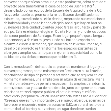
conversar porque sí con otras. Bajo este parámetro, cobra sentido el
5
proyecto para transformar la casa de acogida Buen Pastor
,
desarrollado por un equipo de la Escuela de Arquitectura de la UC,
“cuya orientación es promover la rehabilitación de edificaciones
existentes, extendiendo su ciclo de vida, mejorando sus condiciones
de habitabilidad y consolidando el tejido social que hay en barrios
vulnerables de la ciudad”, plantea Diego Grass, arquitecto y parte del
equipo. Este es el único refugio en Quinta Normal y uno de los pocos
del sector poniente de Santiago. Es un lugar pequeño que alberga a
30 personas, 4 de ellas mujeres. Dado su limitado espacio no
alcanza a cubrir la demanda, que aumenta en invierno. Por eso, el
desafío del proyecto es transformar los espacios existentes del
albergue y ampliarlos, tanto para mejorar la espacialidad como la
calidad de vida de las personas que residen en él.
Con la remodelación del espacio se pretende reordenar el lugar y dar
nuevos programas, como más espacios flexibles en su utilización,
dependiendo del tipo de persona y actividad que se requiera en ese
momento y, además, una ampliación en altura de estructura liviana
—metal o madera— que permita espacios más amplios para dormir,
comer, descansar y pasar tiempo de ocio, junto con generar nuevas
relaciones entre el espacio público, el patio interno y el edificio,
ofreciendo, por primera vez en una residencia, vistas hacia el exterior.
“Creemos que es muy importante que el nuevo albergue, además de
favorecer el encuentro entre personas en SdC, se abra al resto de la
comunidad, al barrio y sus vecinos; un lugar donde se puedan