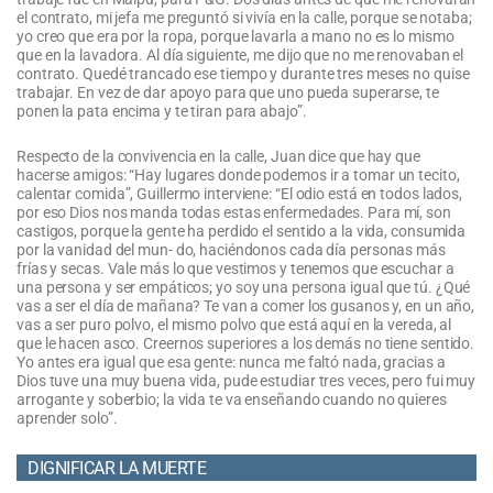
el contrato, mi jefa me preguntó si vivía en la calle, porque se notaba;
yo creo que era por la ropa, porque lavarla a mano no es lo mismo
que en la lavadora. Al día siguiente, me dijo que no me renovaban el
contrato. Quedé trancado ese tiempo y durante tres meses no quise
trabajar. En vez de dar apoyo para que uno pueda superarse, te
ponen la pata encima y te tiran para abajo”.
Respecto de la convivencia en la calle, Juan dice que hay que
hacerse amigos: “Hay lugares donde podemos ir a tomar un tecito,
calentar comida”, Guillermo interviene: “El odio está en todos lados,
por eso Dios nos manda todas estas enfermedades. Para mí, son
castigos, porque la gente ha perdido el sentido a la vida, consumida
por la vanidad del mun- do, haciéndonos cada día personas más
frías y secas. Vale más lo que vestimos y tenemos que escuchar a
una persona y ser empáticos; yo soy una persona igual que tú. ¿Qué
vas a ser el día de mañana? Te van a comer los gusanos y, en un año,
vas a ser puro polvo, el mismo polvo que está aquí en la vereda, al
que le hacen asco. Creernos superiores a los demás no tiene sentido.
Yo antes era igual que esa gente: nunca me faltó nada, gracias a
Dios tuve una muy buena vida, pude estudiar tres veces, pero fui muy
arrogante y soberbio; la vida te va enseñando cuando no quieres
aprender solo”.
DIGNIFICAR LA MUERTE