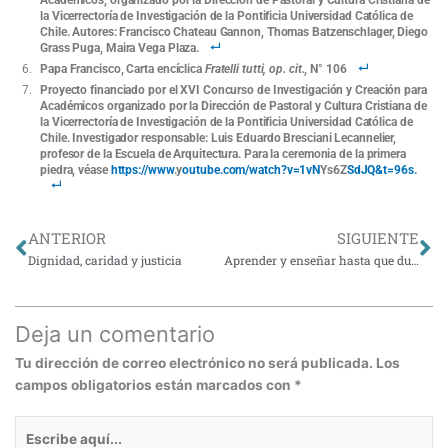
la Vicerrectoría de Investigación de la Pontificia Universidad Católica de
Chile. Autores: Francisco Chateau Gannon, Thomas Batzenschlager, Diego
Grass Puga, Maira Vega Plaza.
Papa Francisco, Carta encíclica
Fratelli tutti, op. cit.
, N° 106
Proyecto financiado por el XVI Concurso de Investigación y Creación para
Académicos organizado por la Dirección de Pastoral y Cultura Cristiana de
la Vicerrectoría de Investigación de la Pontificia Universidad Católica de
Chile. Investigador responsable: Luis Eduardo Bresciani Lecannelier,
profesor de la Escuela de Arquitectura. Para la ceremonia de la primera
piedra, véase
https://www
.y
outube.com/watch?v=1vN
Ys6Z
SdJQ&t=96s.
Ant
Si
ANTERIOR
SIGUIENTE
Dignidad, caridad y justicia
Aprender y enseñar hasta que duela
Deja un comentario
Tu dirección de correo electrónico no será publicada.
Los
campos obligatorios están marcados con
*
Escribe