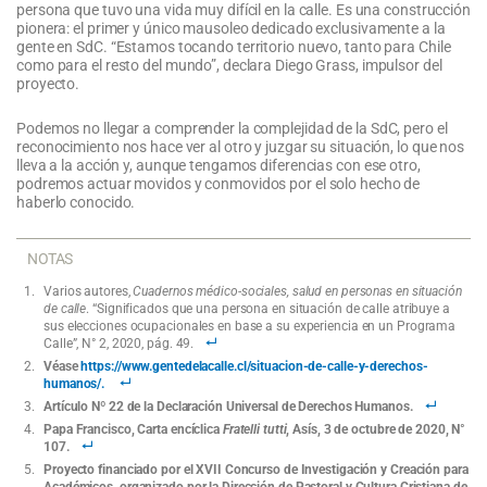
persona que tuvo una vida muy difícil en la calle. Es una construcción
pionera: el primer y único mausoleo dedicado exclusivamente a la
gente en SdC. “Estamos tocando territorio nuevo, tanto para Chile
como para el resto del mundo”, declara Diego Grass, impulsor del
proyecto.
Podemos no llegar a comprender la complejidad de la SdC, pero el
reconocimiento nos hace ver al otro y juzgar su situación, lo que nos
lleva a la acción y, aunque tengamos diferencias con ese otro,
podremos actuar movidos y conmovidos por el solo hecho de
haberlo conocido.
NOTAS
Varios autores,
Cuadernos médico-sociales, salud en personas en situación
de calle
. “Significados que una persona en situación de calle atribuye a
sus elecciones ocupacionales en base a su experiencia en un Programa
Calle”, N° 2, 2020, pág. 49.
Véase
https://www.gentedelacalle.cl/situacion-de-calle-y-derechos-
humanos/.
Artículo Nº 22 de la Declaración Universal de Derechos Humanos.
Papa Francisco, Carta encíclica
Fratelli tutti
, Asís, 3 de octubre de 2020, N°
107.
Proyecto financiado por el XVII Concurso de Investigación y Creación para
Académicos, organizado por la Dirección de Pastoral y Cultura Cristiana de