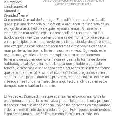
general donde yacen los restos de personas que
las mejores
vivieron en situación de calle.
condiciones: el
Mausoleo
7
Dignidad
en el
Cementerio General de Santiago. Este edificio va mucho más allá
que suplir una demanda o un déficit: la arquitectura funeraria es un
espejo de la arquitectura de quienes aún vivimos. A manera de
ejemplo, los mausoleos egipcios respondían directamente a las
tipologías de viviendas contemporáneas del momento; vale decir, si
en un principio sus tumbas tuvieron la silueta circular de sus chozas,
una vez que las viviendas tomaron formas ortogonales en base a
mampostería, también lo hicieron sus mausoleos. Siguiendo este
argumento, ¿cuál es la forma apropiada para un monumento
funerario de alguien que no tenía casa?, ¿sería la forma de donde
habitaba, la calle?, ¿la forma de la casa que le hubiera gustado
tener?, ¿o debemos diseñar para estas personas de la misma forma
que para cualquier otra, sin distinciones? Estas preguntas abren un
sinnúmero de posibilidades de proyecto, respondiendo a una de las
interrogantes fundamentales de la arquitectura, olvidada en estos
tiempos: cómo habitar la muerte.
El Mausoleo Dignidad, más que avanzar en el conocimiento de la
arquitectura funeraria, lo revitaliza y reposiciona como una pregunta
trascendental que atañe a cada una de las personas en este mundo,
independientemente de su credo u origen. Este reposicionamiento se
logra desde una situación límite, como lo es la muerte de una