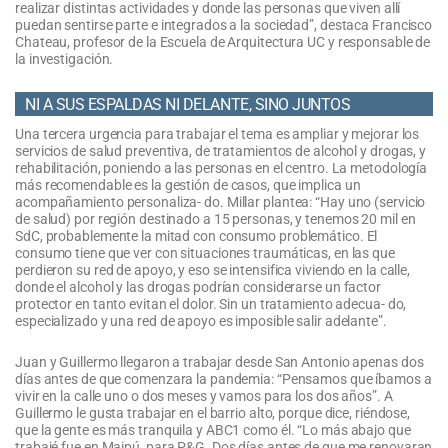
realizar distintas actividades y donde las personas que viven allí
puedan sentirse parte e integrados a la sociedad”, destaca Francisco
Chateau, profesor de la Escuela de Arquitectura UC y responsable de
la investigación.
NI A SUS ESPALDAS NI DELANTE, SINO JUNTOS
Una tercera urgencia para trabajar el tema es ampliar y mejorar los
servicios de salud preventiva, de tratamientos de alcohol y drogas, y
rehabilitación, poniendo a las personas en el centro. La metodología
más recomendable es la gestión de casos, que implica un
acompañamiento personaliza- do. Millar plantea: “Hay uno (servicio
de salud) por región destinado a 15 personas, y tenemos 20 mil en
SdC, probablemente la mitad con consumo problemático. El
consumo tiene que ver con situaciones traumáticas, en las que
perdieron su red de apoyo, y eso se intensifica viviendo en la calle,
donde el alcohol y las drogas podrían considerarse un factor
protector en tanto evitan el dolor. Sin un tratamiento adecua- do,
especializado y una red de apoyo es imposible salir adelante”.
Juan y Guillermo llegaron a trabajar desde San Antonio apenas dos
días antes de que comenzara la pandemia: “Pensamos que íbamos a
vivir en la calle uno o dos meses y vamos para los dos años”. A
Guillermo le gusta trabajar en el barrio alto, porque dice, riéndose,
que la gente es más tranquila y ABC1 como él. “Lo más abajo que
trabajé fue en Maipú, para P&G. Dos días antes de que me renovaran