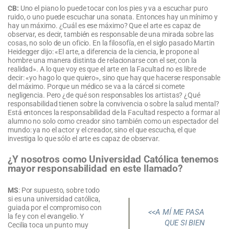
CB:
Uno el piano lo puede tocar con los pies y va a escuchar puro
ruido, o uno puede escuchar una sonata. Entonces hay un mínimo y
hay un máximo. ¿Cuál es ese máximo? Que el arte es capaz de
observar, es decir, también es responsable de una mirada sobre las
cosas, no solo de un oficio. En la filosofía, en el siglo pasado Martin
Heidegger dijo: «El arte, a diferencia de la ciencia, le propone al
hombre una manera distinta de relacionarse con el ser, con la
realidad». A lo que voy es que el arte en la Facultad no es libre de
decir: «yo hago lo que quiero», sino que hay que hacerse responsable
del máximo. Porque un médico se va a la cárcel si comete
negligencia. Pero ¿de qué son responsables los artistas? ¿Qué
responsabilidad tienen sobre la convivencia o sobre la salud mental?
Está entonces la responsabilidad de la Facultad respecto a formar al
alumno no solo como creador sino también como un espectador del
mundo: ya no el actor y el creador, sino el que escucha, el que
investiga lo que sólo el arte es capaz de observar.
¿Y nosotros como Universidad Católica tenemos
mayor responsabilidad en este llamado?
MS
: Por supuesto, sobre todo
si es una universidad católica,
guiada por el compromiso con
<<A MÍ ME PASA
la fe y con el evangelio. Y
QUE SI BIEN
Cecilia toca un punto muy