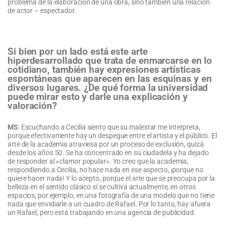
problema de la elaboración de una obra, sino también una relación
de actor – espectador.
Si bien por un lado está este arte
hiperdesarrollado que trata de enmarcarse en lo
cotidiano, también hay expresiones artísticas
espontáneas que aparecen en las esquinas y en
diversos lugares. ¿De qué forma la universidad
puede mirar esto y darle una explicación y
valoración?
MS
: Escuchando a Cecilia siento que su malestar me interpreta,
porque efectivamente hay un despegue entre el artista y el público. El
arte de la academia atraviesa por un proceso de exclusión, quizá
desde los años 50. Se ha concentrado en su ciudadela y ha dejado
de responder al «clamor popular». Yo creo que la academia,
respondiendo a Cecilia, no hace nada en ese aspecto, ¡porque no
quiere hacer nada! Y lo acepto, porque el arte que se preocupa por la
belleza en el sentido clásico sí se cultiva actualmente, en otros
espacios; por ejemplo, en una fotografía de una modelo que no tiene
nada que envidiarle a un cuadro de Rafael. Por lo tanto, hay afuera
un Rafael, pero está trabajando en una agencia de publicidad.