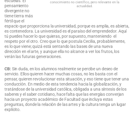
escuelas. El
conocimiento no científico, pero relevante en la
pensamiento
actualidad.
divergente no
tiene tierra más
fértil que el
espacio que proporciona la universidad, porque es amplia, es abierta,
es contenedora. La universidad es el paraíso del emprendedor. Aquí
tú puedes hacer lo que quieras, por supuesto, manteniendo el
respeto por el otro. Creo que lo que postula Cecilia, probablemente,
es lo que viene; quizá está sentando las bases de una nueva
dirección en el arte, y aunque ella no alcance a ver los frutos, los
verán las futuras generaciones.
CB:
Sin duda, en los alumnos realmente se percibe un deseo de
servicio. Ellos quieren hacer muchas cosas, no les basta con el
pensar, quieren revolucionar esta situación, y eso tiene que tener una
conducción. En medio de esta tendencia hacia la globalización, y
tratándose de la universidad católica, obligada a una síntesis de los
saberes y el saber cotidiano, hace falta que las energías converjan
hacia un proyecto académico de Facultad que incluya estas
preguntas, donde la relación de las artes y la cultura tenga un lugar
explícito.