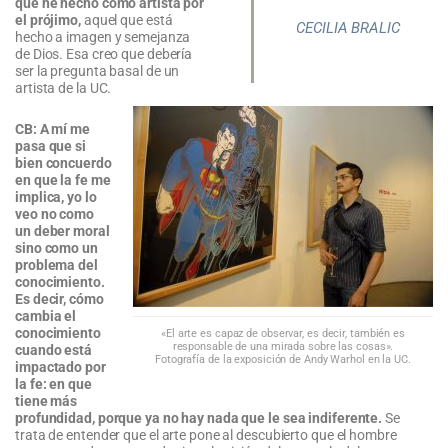
que he hecho como artista por
el prójimo,
aquel que está
CECILIA BRALIC
hecho a imagen y semejanza
de Dios. Esa creo que debería
ser la pregunta basal de un
artista de la UC.
CB: A mí me
pasa que si
bien concuerdo
en que la fe me
implica, yo lo
veo no como
un deber moral
sino como un
problema del
conocimiento.
Es decir, cómo
cambia el
conocimiento
«El arte es capaz de observar, es decir, también es
responsable de una mirada sobre las cosas».
cuando está
Fotografía de la exposición de Andy Warhol en la UC.
impactado por
la fe: en que
tiene más
profundidad, porque ya no hay nada que le sea indiferente.
Se
trata de entender que el arte pone al descubierto que el hombre