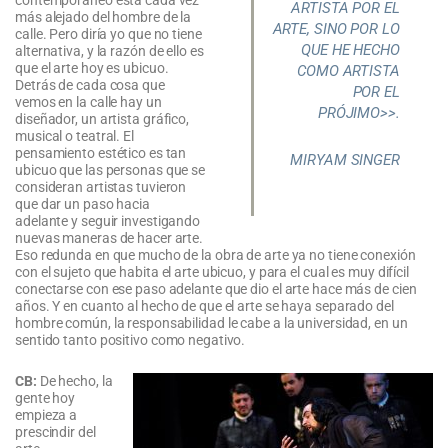
contemporáneo está cada vez
ARTISTA POR EL
más alejado del hombre de la
ARTE, SINO POR LO
calle. Pero diría yo que no tiene
QUE HE HECHO
alternativa, y la razón de ello es
que el arte hoy es ubicuo.
COMO ARTISTA
Detrás de cada cosa que
POR EL
vemos en la calle hay un
PRÓJIMO>>.
diseñador, un artista gráfico,
musical o teatral. El
pensamiento estético es tan
MIRYAM SINGER
ubicuo que las personas que se
consideran artistas tuvieron
que dar un paso hacia
adelante y seguir investigando
nuevas maneras de hacer arte.
Eso redunda en que mucho de la obra de arte ya no tiene conexión
con el sujeto que habita el arte ubicuo, y para el cual es muy difícil
conectarse con ese paso adelante que dio el arte hace más de cien
años. Y en cuanto al hecho de que el arte se haya separado del
hombre común, la responsabilidad le cabe a la universidad, en un
sentido tanto positivo como negativo.
CB:
De hecho, la
gente hoy
empieza a
prescindir del