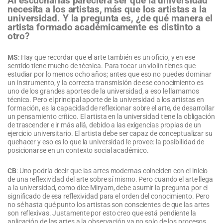
Al escucharlas pareciera ser que la universidad
necesita a los artistas, más que los artistas a la
universidad. Y la pregunta es, ¿de qué manera el
artista formado académicamente es distinto a
otro?
MS
: Hay que recordar que el arte también es un oficio, y en ese
sentido tiene mucho de técnica. Para tocar un violín tienes que
estudiar por lo menos ocho años; antes que eso no puedes dominar
un instrumento, y la correcta transmisión de ese conocimiento es
uno de los grandes aportes de la universidad, a eso le llamamos
técnica. Pero el principal aporte de la universidad a los artistas en
formación, es la capacidad de reflexionar sobre el arte, de desarrollar
un pensamiento crítico. El artista en la universidad tiene la obligación
de trascender e ir más allá, debido a las exigencias propias de un
ejercicio universitario. El artista debe ser capaz de conceptualizar su
quehacer y eso es lo que la universidad le provee: la posibilidad de
posicionarse en un contexto social académico.
CB
: Uno podría decir que las artes modernas coinciden con el inicio
de una reflexividad del arte sobre sí mismo. Pero cuando el arte llega
a la universidad, como dice Miryam, debe asumir la pregunta por el
significado de esa reflexividad para el orden del conocimiento. Pero
no sé hasta qué punto los artistas son conscientes de que las artes
son reflexivas. Justamente por esto creo que está pendiente la
aplicación de las artes a la observación ya no solo de los procesos