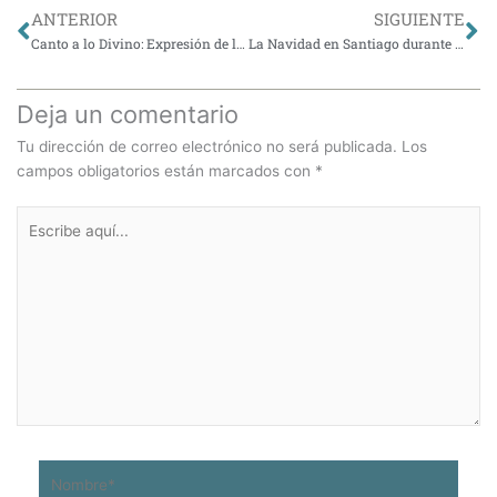
Ant
Si
ANTERIOR
SIGUIENTE
Canto a lo Divino: Expresión de la Fe en el Campo Chileno
La Navidad en Santiago durante el Siglo XIX
Deja un comentario
Tu dirección de correo electrónico no será publicada.
Los
campos obligatorios están marcados con
*
Escribe
aquí...
Nombre*