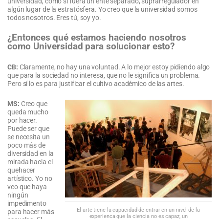
universidad, como si fuera un ente separado, suprarregulador en
algún lugar de la estratósfera. Yo creo que la universidad somos
todos nosotros. Eres tú, soy yo.
¿Entonces qué estamos haciendo nosotros
como Universidad para solucionar esto?
CB:
Claramente, no hay una voluntad. A lo mejor estoy pidiendo algo
que para la sociedad no interesa, que no le significa un problema.
Pero sí lo es para justificar el cultivo académico de las artes.
MS:
Creo que
queda mucho
por hacer.
Puede ser que
se necesita un
poco más de
diversidad en la
mirada hacia el
quehacer
artístico. Yo no
veo que haya
ningún
impedimento
El arte tiene la capacidad de entrar en un nivel de la
para hacer más
experienca que la ciencia no es capaz, un