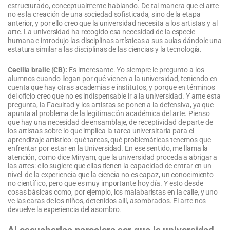
estructurado, conceptualmente hablando. De tal manera que el arte
no es la creación de una sociedad sofisticada, sino de la etapa
anterior, y por ello creo que la universidad necesita a los artistas y al
arte. La universidad ha recogido esa necesidad de la especie
humana e introdujo las disciplinas artísticas a sus aulas dándole una
estatura similar a las disciplinas de las ciencias y la tecnología.
Cecilia bralic (CB):
Es interesante. Yo siempre le pregunto a los
alumnos cuando llegan por qué vienen a la universidad, teniendo en
cuenta que hay otras academias e institutos, y porque en términos
del oficio creo que no es indispensable ir a la universidad. Y ante esta
pregunta, la Facultad y los artistas se ponen a la defensiva, ya que
apunta al problema de la legitimación académica del arte. Pienso
que hay una necesidad de ensamblaje, de receptividad de parte de
los artistas sobre lo que implica la tarea universitaria para el
aprendizaje artístico: qué tareas, qué problemáticas tenemos que
enfrentar por estar en la Universidad. En ese sentido, me llama la
atención, como dice Miryam, que la universidad proceda a abrigar a
las artes: ello sugiere que ellas tienen la capacidad de entrar en un
nivel de la experiencia que la ciencia no es capaz, un conocimiento
no científico, pero que es muy importante hoy día. Y esto desde
cosas básicas como, por ejemplo, los malabaristas en la calle, y uno
ve las caras de los niños, detenidos allí, asombrados. El arte nos
devuelve la experiencia del asombro.