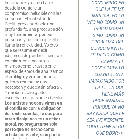
CONCUERDO EN
importante, ya que el arte
desde la UC tiene un
QUE LA FE ME
compromiso ineludible con las
IMPLICA, YO LO
personas. El malestar de
VEO NO COMO UN
Cecilia proviene desde una
DEBER MORAL
profunda fe, una preocupación
muy fundamental por las
SINO COMO UN
personas y no por lo que ella
PROBLEMA DEL
llama la reflexividad. Yo creo
CONOCIMIENTO.
que se resume en decir:
ES DECIR, CÓMO
«dejemos de perder el tiempo y
en mirarnos a nosotros
CAMBIA EL
mismos como artistas en el
CONOCIMIENTO
espejo, dejemos de analizarnos
CUANDO ESTÁ
el ombligo, y volquémonos a
IMPACTADO POR
quienes realmente nos
LA FE: EN QUE
necesitan y que están afuera».
Y me da mucho gusto
TIENE MÁS
escuchar esa pasión en Cecilia.
PROFUNDIDAD,
Los artistas no convivimos en
PORQUE YA NO
el cotidiano con la obligación
HAY NADA QUE LE
de rendir cuentas, lo que para
otras disciplinas es un deber
SEA INDIFERENTE,
moral. No preguntarse sólo
TODO TIENE ALGO
por lo que he hecho como
QUE DECIR>>.
artista por el arte, sino por lo