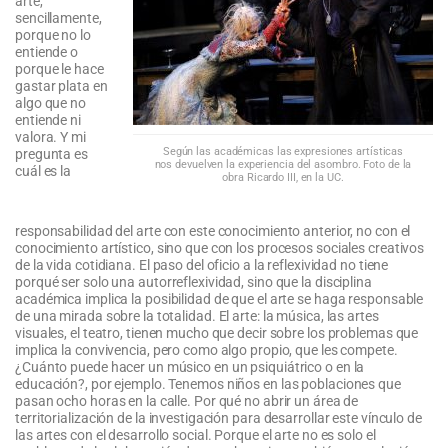
arte,
sencillamente,
porque no lo
entiende o
porque le hace
gastar plata en
algo que no
entiende ni
valora. Y mi
Según las académicas las expresiones artísticas
pregunta es
nos devuelven la experiencia del asombro. Foto de la
cuál es la
obra Ricardo III, en la UC.
responsabilidad del arte con este conocimiento anterior, no con el
conocimiento artístico, sino que con los procesos sociales creativos
de la vida cotidiana. El paso del oficio a la reflexividad no tiene
porqué ser solo una autorreflexividad, sino que la disciplina
académica implica la posibilidad de que el arte se haga responsable
de una mirada sobre la totalidad. El arte: la música, las artes
visuales, el teatro, tienen mucho que decir sobre los problemas que
implica la convivencia, pero como algo propio, que les compete.
¿Cuánto puede hacer un músico en un psiquiátrico o en la
educación?, por ejemplo. Tenemos niños en las poblaciones que
pasan ocho horas en la calle. Por qué no abrir un área de
territorialización de la investigación para desarrollar este vínculo de
las artes con el desarrollo social. Porque el arte no es solo el