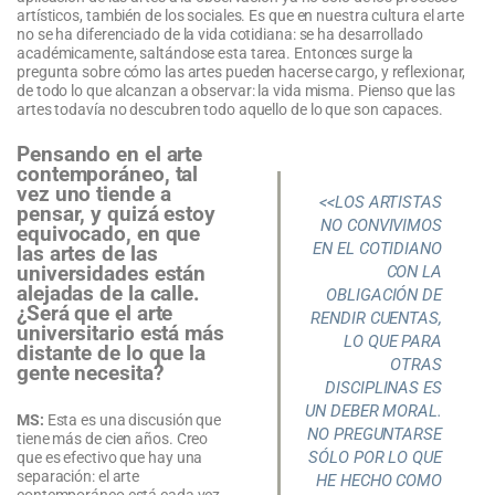
artísticos, también de los sociales. Es que en nuestra cultura el arte
no se ha diferenciado de la vida cotidiana: se ha desarrollado
académicamente, saltándose esta tarea. Entonces surge la
pregunta sobre cómo las artes pueden hacerse cargo, y reflexionar,
de todo lo que alcanzan a observar: la vida misma. Pienso que las
artes todavía no descubren todo aquello de lo que son capaces.
Pensando en el arte
contemporáneo, tal
vez uno tiende a
<<LOS ARTISTAS
pensar, y quizá estoy
NO CONVIVIMOS
equivocado, en que
EN EL COTIDIANO
las artes de las
CON LA
universidades están
alejadas de la calle.
OBLIGACIÓN DE
¿Será que el arte
RENDIR CUENTAS,
universitario está más
LO QUE PARA
distante de lo que la
OTRAS
gente necesita?
DISCIPLINAS ES
UN DEBER MORAL.
MS:
Esta es una discusión que
NO PREGUNTARSE
tiene más de cien años. Creo
SÓLO POR LO QUE
que es efectivo que hay una
separación: el arte
HE HECHO COMO