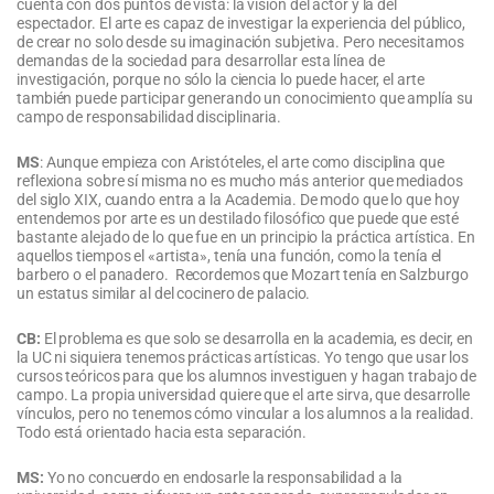
cuenta con dos puntos de vista: la visión del actor y la del
espectador. El arte es capaz de investigar la experiencia del público,
de crear no solo desde su imaginación subjetiva. Pero necesitamos
demandas de la sociedad para desarrollar esta línea de
investigación, porque no sólo la ciencia lo puede hacer, el arte
también puede participar generando un conocimiento que amplía su
campo de responsabilidad disciplinaria.
MS
: Aunque empieza con Aristóteles, el arte como disciplina que
reflexiona sobre sí misma no es mucho más anterior que mediados
del siglo XIX, cuando entra a la Academia. De modo que lo que hoy
entendemos por arte es un destilado filosófico que puede que esté
bastante alejado de lo que fue en un principio la práctica artística. En
aquellos tiempos el «artista», tenía una función, como la tenía el
barbero o el panadero. Recordemos que Mozart tenía en Salzburgo
un estatus similar al del cocinero de palacio.
CB:
El problema es que solo se desarrolla en la academia, es decir, en
la UC ni siquiera tenemos prácticas artísticas. Yo tengo que usar los
cursos teóricos para que los alumnos investiguen y hagan trabajo de
campo. La propia universidad quiere que el arte sirva, que desarrolle
vínculos, pero no tenemos cómo vincular a los alumnos a la realidad.
Todo está orientado hacia esta separación.
MS:
Yo no concuerdo en endosarle la responsabilidad a la