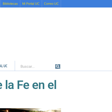
Bibliotecas
Mi Portal UC
Correo UC
AL UC
Buscar
 la Fe en el