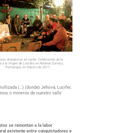
ores dispuestos en rueda. Celebración de la
ia a la Virgen de Lourdes en Nilahue Cornejo,
Pumanque, en febrero de 2011.
ollizada (…) (donde) Jehová, Lucifer,
inos o mineros de nuestro valle
tos se remontan a la labor
ural existente entre conquistadores e