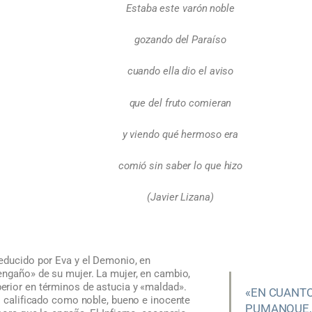
Estaba este varón noble
gozando del Paraíso
cuando ella dio el aviso
que del fruto comieran
y viendo qué hermoso era
comió sin saber lo que hizo
(Javier Lizana)
educido por Eva y el Demonio, en
engaño» de su mujer. La mujer, en cambio,
rior en términos de astucia y «maldad».
«EN CUANTO
s calificado como noble, bueno e inocente
PUMANQUE, 