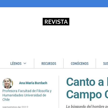
LÉENOS
RECURSOS
CONÓCENOS
SU
Canto a 
Ana María Burdach
Campo C
Profesora Facultad de Filosofía y
Humanidades Universidad de
Chile
La búsqueda del hombre po
septiembre de 2012