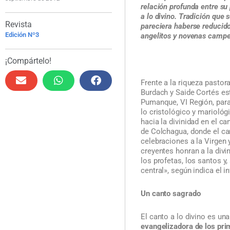
relación profunda entre su 
a lo divino. Tradición que 
Revista
pareciera haberse reducido
Edición Nº3
angelitos y novenas campes
¡Compártelo!
Frente a la riqueza pastora
Burdach y Saide Cortés est
Pumanque, VI Región, para 
lo cristológico y mariológ
hacia la divinidad en el c
de Colchagua, donde el ca
celebraciones a la Virgen 
creyentes honran a la divi
los profetas, los santos y
central», según indica el i
Un canto sagrado
El canto a lo divino es una
evangelizadora de los prim