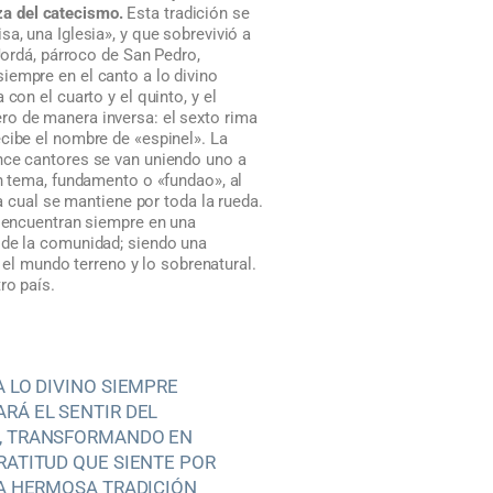
a del catecismo.
Esta tradición se
a, una Iglesia», y que sobrevivió a
Jordá, párroco de San Pedro,
 siempre en el canto a lo divino
con el cuarto y el quinto, y el
ro de manera inversa: el sexto rima
cibe el nombre de «espinel». La
ince cantores se van uniendo uno a
un tema, fundamento o «fundao», al
a cual se mantiene por toda la rueda.
e encuentran siempre en una
 de la comunidad; siendo una
 el mundo terreno y lo sobrenatural.
ro país.
A LO DIVINO SIEMPRE
RÁ EL SENTIR DEL
, TRANSFORMANDO EN
RATITUD QUE SIENTE POR
NA HERMOSA TRADICIÓN