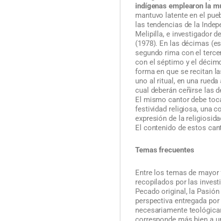
indígenas emplearon la m
mantuvo latente en el pueb
las tendencias de la Indep
Melipilla, e investigador de
(1978). En las décimas (es
segundo rima con el terce
con el séptimo y el décimo
forma en que se recitan l
uno al ritual, en una rued
cual deberán ceñirse las d
El mismo cantor debe tocar
festividad religiosa, una
expresión de la religiosid
El contenido de estos cant
Temas frecuentes
Entre los temas de mayor 
recopilados por las invest
Pecado original, la Pasión
perspectiva entregada por
necesariamente teológicam
corresponde más bien a una 