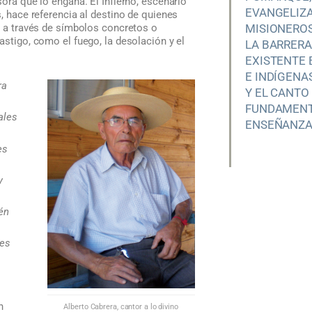
sora que lo engaña. El Infierno, escenario
EVANGELIZA
, hace referencia al destino de quienes
s a través de símbolos concretos o
MISIONEROS
astigo, como el fuego, la desolación y el
LA BARRERA 
EXISTENTE
E INDÍGENA
ra
Y EL CANT
FUNDAMENT
ales
ENSEÑANZA 
es
y
én
nes
n
Alberto Cabrera, cantor a lo divino