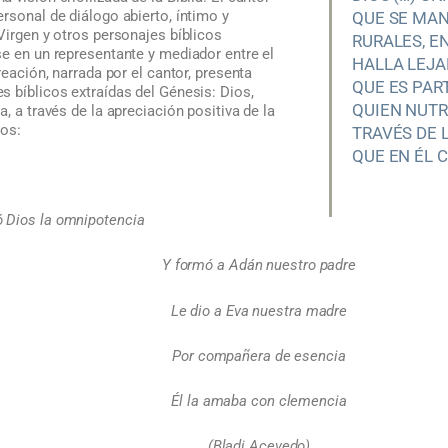
rsonal de diálogo abierto, íntimo y
QUE SE MA
Virgen y otros personajes bíblicos
RURALES, E
e en un representante y mediador entre el
HALLA LEJA
reación, narrada por el cantor, presenta
QUE ES PART
 bíblicos extraídas del Génesis: Dios,
QUIEN NUTR
, a través de la apreciación positiva de la
los:
TRAVÉS DE 
QUE EN ÉL C
 Dios la omnipotencia
Y formó a Adán nuestro padre
Le dio a Eva nuestra madre
Por compañera de esencia
Él la amaba con clemencia
(Bladi Acevedo)