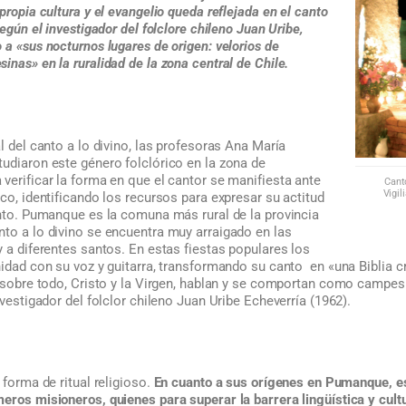
propia cultura y el evangelio queda reflejada en el canto
según el investigador del folclore chileno Juan Uribe,
 a «sus nocturnos lugares de origen: velorios de
inas» en la ruralidad de la zona central de Chile.
l del canto a lo divino, las profesoras Ana María
udiaron este género folclórico en la zona de
verificar la forma en que el cantor se manifiesta ante
Cant
Vigil
ico, identificando los recursos para expresar su actitud
anto. Pumanque es la comuna más rural de la provincia
nto a lo divino se encuentra muy arraigado en las
y a diferentes santos. En estas fiestas populares los
nidad con su voz y guitarra, transformando su canto en «una Biblia cri
, sobre todo, Cristo y la Virgen, hablan y se comportan como campes
nvestigador del folclor chileno Juan Uribe Echeverría (1962).
 forma de ritual religioso.
En cuanto a sus orígenes en Pumanque, es
eros misioneros, quienes para superar la barrera lingüística y cult