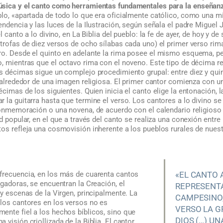
úsica y el canto como herramientas fundamentales para la enseñanz
lo, «apartada de todo lo que era oficialmente católico, como una mis
endencia y las luces de la Ilustración, según señala el padre Miguel 
l canto a lo divino, en La Biblia del pueblo: la fe de ayer, de hoy y de
trofas de diez versos de ocho sílabas cada uno) el primer verso rima 
ro. Desde el quinto en adelante la rima posee el mismo esquema, pe
, mientras que el octavo rima con el noveno. Este tipo de décima re
as décimas sigue un complejo procedimiento grupal: entre diez y qu
a alrededor de una imagen religiosa. El primer cantor comienza con 
écimas de los siguientes. Quien inicia el canto elige la entonación, l
 la guitarra hasta que termine el verso. Los cantores a lo divino s
 conmemoración o una novena, de acuerdo con el calendario religioso
ad popular, en el que a través del canto se realiza una conexión entre
os refleja una cosmovisión inherente a los pueblos rurales de nuest
frecuencia, en los más de cuarenta cantos
«EL CANTO 
igadoras, se encuentran la Creación, el
REPRESENTA
 y escenas de la Virgen, principalmente. La
CAMPESINO
 los cantores en los versos no es
VERSO LA G
ente fiel a los hechos bíblicos, sino que
DIOS (…) U
visión criollizada de la Biblia. El cantor