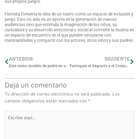
sus propios juegos.
Floresta fomenta la idea de un teatro como un espacio de inclusión y
juego. Esto no solo es un aporte en la generación de nuevas
audiencias sino que estimula la imaginación de los niños, su
curiosidad y su desarrollo emocional y social al convertir la escena en
un espacio de encuentro en el que pueden vincularse con
materialidades y compartir con los actores, otros niños y sus padres.
Ant
Si
ANTERIOR
SIGUIENTE
Dios como modelo de padre en una época de transición
Parroquia el Sagrario y el Conjunto Catedralicio de Santiago
Deja un comentario
Tu dirección de correo electrónico no será publicada.
Los
campos obligatorios están marcados con
*
Escribe
aquí...