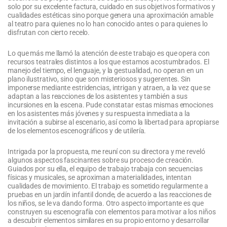
solo por su excelente factura, cuidado en sus objetivos formativos y
cualidades estéticas sino porque genera una aproximación amable
al teatro para quienes no lo han conocido antes o para quienes lo
disfrutan con cierto recelo.
Lo que más me llamó la atención de este trabajo es que opera con
recursos teatrales distintos a los que estamos acostumbrados. El
manejo del tiempo, el lenguaje, y la gestualidad, no operan en un
plano ilustrativo, sino que son misteriosos y sugerentes. Sin
imponerse mediante estridencias, intrigan y atraen, a la vez que se
adaptan a las reacciones de los asistentes y también a sus
incursiones en la escena. Pude constatar estas mismas emociones
en los asistentes más jóvenes y su respuesta inmediata a la
invitación a subirse al escenario, así como la libertad para apropiarse
de los elementos escenográficos y de utilería.
Intrigada por la propuesta, me reuní con su directora y me reveló
algunos aspectos fascinantes sobre su proceso de creación.
Guiados por su ella, el equipo de trabajo trabaja con secuencias
físicas y musicales, se aproximan a materialidades, intentan
cualidades de movimiento. El trabajo es sometido regularmente a
pruebas en un jardín infantil donde, de acuerdo a las reacciones de
los niños, se le va dando forma. Otro aspecto importante es que
construyen su escenografía con elementos para motivar a los niños
a descubrir elementos similares en su propio entorno y desarrollar