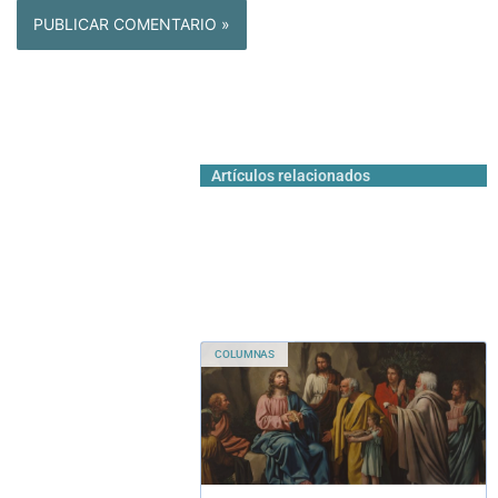
Artículos relacionados
COLUMNAS
Un enfoque
matemático y
valórico al milagro
de la