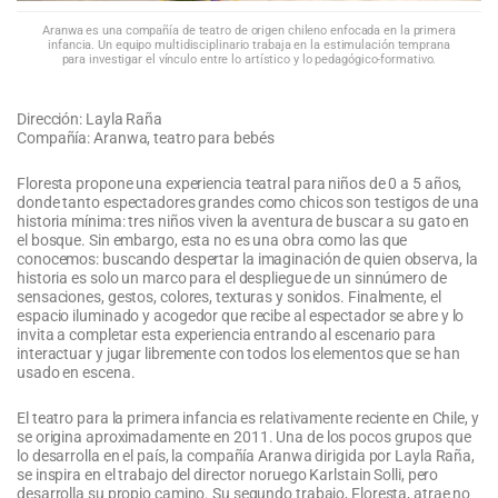
Aranwa es una compañía de teatro de origen chileno enfocada en la primera
infancia. Un equipo multidisciplinario trabaja en la estimulación temprana
para investigar el vínculo entre lo artístico y lo pedagógico-formativo.
Dirección: Layla Raña
Compañía: Aranwa, teatro para bebés
Floresta propone una experiencia teatral para niños de 0 a 5 años,
donde tanto espectadores grandes como chicos son testigos de una
historia mínima: tres niños viven la aventura de buscar a su gato en
el bosque. Sin embargo, esta no es una obra como las que
conocemos: buscando despertar la imaginación de quien observa, la
historia es solo un marco para el despliegue de un sinnúmero de
sensaciones, gestos, colores, texturas y sonidos. Finalmente, el
espacio iluminado y acogedor que recibe al espectador se abre y lo
invita a completar esta experiencia entrando al escenario para
interactuar y jugar libremente con todos los elementos que se han
usado en escena.
El teatro para la primera infancia es relativamente reciente en Chile, y
se origina aproximadamente en 2011. Una de los pocos grupos que
lo desarrolla en el país, la compañía Aranwa dirigida por Layla Raña,
se inspira en el trabajo del director noruego Karlstain Solli, pero
desarrolla su propio camino. Su segundo trabajo, Floresta, atrae no