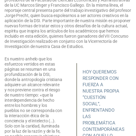
de la UC Marcos Singer y Francisco Gallego. En la misma línea, el
reportaje central presenta parte del trabajo investigativo del profesor
Jorge Precht, quien busca espolearnos a ser actores creativos en la
aplicación de la DSI. Parte importante de nuestra misión es proponer
nuevas formas de tratar estos y otros desafíos de la cultura actual,
espíritu que inspira los artículos de los académicos que hemos
incluido en esta edición, quienes fueron ganadores del VII Concurso
de Investigación realizado en conjunto con la Vicerrectoría de
Investigación de nuestra Casa de Estudios.
Es nuestro anhelo que los
esfuerzos vertidos en estas
páginas se resuman en una
HOY QUEREMOS
profundización de la DSI,
RESPONDER CON
donde la antropología cristiana
FUERZA A
adquiere un alcance relevante
y nos previene contra el riesgo
NUESTRA PROPIA
de nuestro tiempo: «que la
“CUESTIÓN
interdependencia de hecho
SOCIAL”,
entre los hombres y los
ENFRENTANDO
pueblos no se corresponda con
la interacción ética de la
LAS
conciencia y el intelecto (…).
PROBLEMÁTICA
Solo con la caridad, iluminada
CONTEMPORÁNEAS
por la luz de la razón y de la fe,
CON AQUELLO