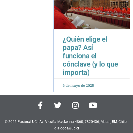
¿Quién elige el
papa? Así
funciona el
cónclave (y lo que
importa)
6 de mayo de 2025
F
T
I
Y
a
w
n
o
c
i
s
u
e
t
t
t
© 2025 Pastoral UC | Av. Vicuña Mackenna 4860, 7820436, Macul, RM, Chile |
b
dialogos@uc.cl
t
a
u