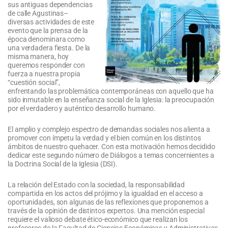
sus antiguas dependencias
de calle Agustinas–
diversas actividades de este
evento que la prensa de la
época denominara como
una verdadera fiesta. De la
misma manera, hoy
queremos responder con
fuerza a nuestra propia
“cuestión social”,
enfrentando las problemática contemporáneas con aquello que ha
sido inmutable en la enseñanza social de la Iglesia: la preocupación
por el verdadero y auténtico desarrollo humano.
El amplio y complejo espectro de demandas sociales nos alienta a
promover con ímpetu la verdad y el bien común en los distintos
ámbitos de nuestro quehacer. Con esta motivación hemos decidido
dedicar este segundo número de Diálogos a temas concernientes a
la Doctrina Social de la Iglesia (DSI).
La relación del Estado con la sociedad, la responsabilidad
compartida en los actos del prójimo y la igualdad en el acceso a
oportunidades, son algunas de las reflexiones que proponemos a
través de la opinión de distintos expertos. Una mención especial
requiere el valioso debate ético-económico que realizan los
profesores de la Facultad de Ciencias Económicas y Administrativas