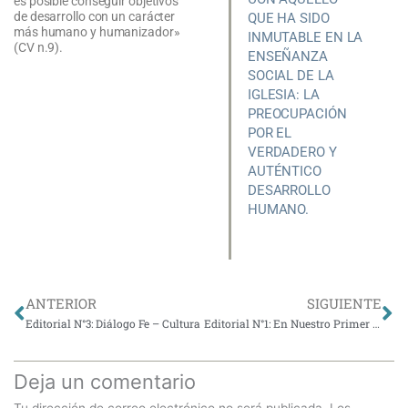
es posible conseguir objetivos
de desarrollo con un carácter
QUE HA SIDO
más humano y humanizador»
INMUTABLE EN LA
(CV n.9).
ENSEÑANZA
SOCIAL DE LA
IGLESIA: LA
PREOCUPACIÓN
POR EL
VERDADERO Y
AUTÉNTICO
DESARROLLO
HUMANO.
Ant
Si
ANTERIOR
SIGUIENTE
Editorial N°3: Diálogo Fe – Cultura
Editorial N°1: En Nuestro Primer Número
Deja un comentario