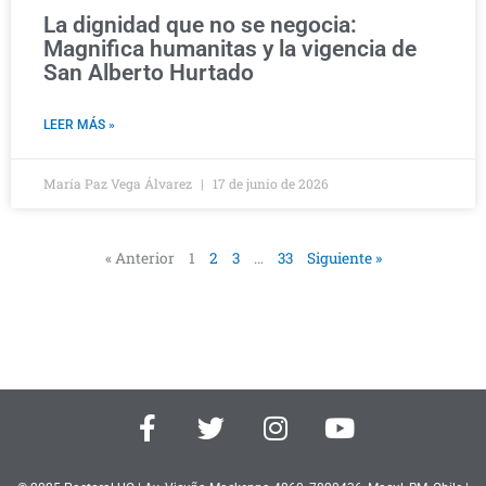
La dignidad que no se negocia:
Magnifica humanitas y la vigencia de
San Alberto Hurtado
LEER MÁS »
María Paz Vega Álvarez
17 de junio de 2026
« Anterior
1
2
3
…
33
Siguiente »
F
T
I
Y
a
w
n
o
c
i
s
u